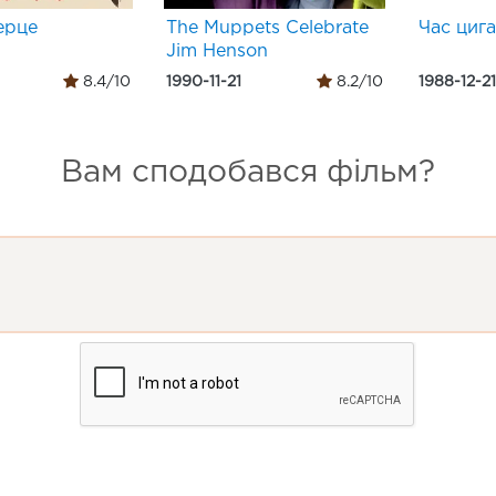
ерце
The Muppets Celebrate
Час циг
Jim Henson
8.4/10
1990-11-21
8.2/10
1988-12-21
Вам сподобався фільм?