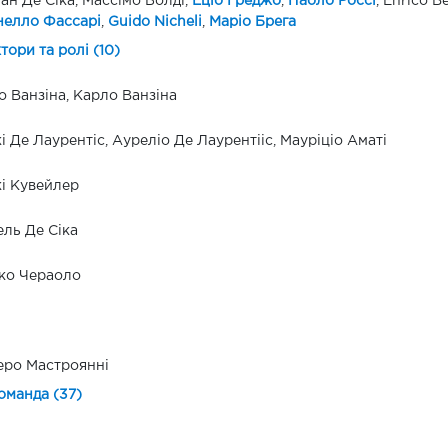
іан Де Сіка, Массімо Болді,
Еціо Греджо
,
Паоло Россі
, Enrico B
нелло Фассарі
,
Guido Nicheli
,
Маріо Брега
ктори та ролі (10)
о Ванзіна, Карло Ванзіна
і Де Лаурентіс, Ауреліо Де Лаурентііс, Мауріціо Аматі
і Кувейлер
ль Де Сіка
ко Чераоло
еро Мастроянні
оманда (37)