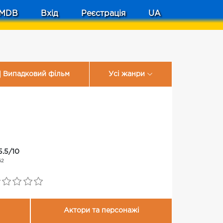
MDB
Вхід
Реєстрація
UA
Випадковий фільм
Усі жанри
5.5/10
62
Актори та персонажі