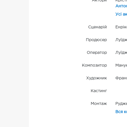
Актори
Кріст
Анто
Усі а
Сценарій
Енрік
Продюсер
Луїдж
Оператор
Луїдж
Композитор
Мануе
Художник
Фран
Кастинг
Монтаж
Рудж
Вся к