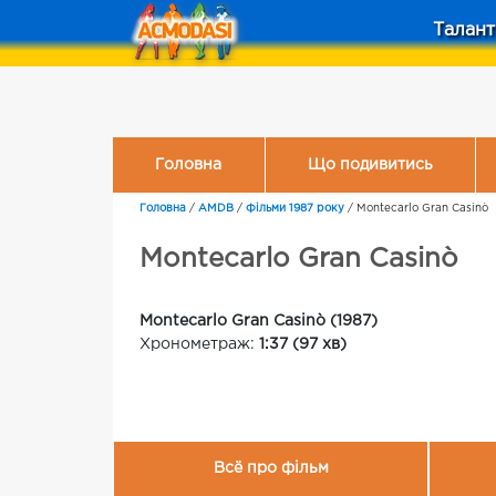
Талант
Головна
Що подивитись
Головна
/
AMDB
/
Фільми 1987 року
/
Montecarlo Gran Casinò
Montecarlo Gran Casinò
Montecarlo Gran Casinò (1987)
Хронометраж:
1:37 (97 хв)
Всё про фільм