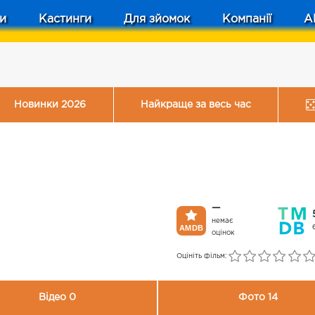
и
Кастинги
Для зйомок
Компанії
A
Новинки 2026
Найкраще за весь час
—
немає
оцінок
Оцініть фільм:
Відео 0
Фото 14