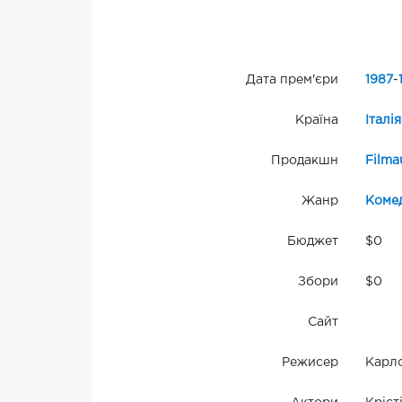
Дата прем'єри
1987
-
Країна
Італія
Продакшн
Filma
Жанр
Комед
Бюджет
$0
Збори
$0
Сайт
Режисер
Карло