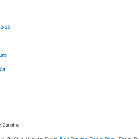
12
-
23
uro
ія
 Ванзіна