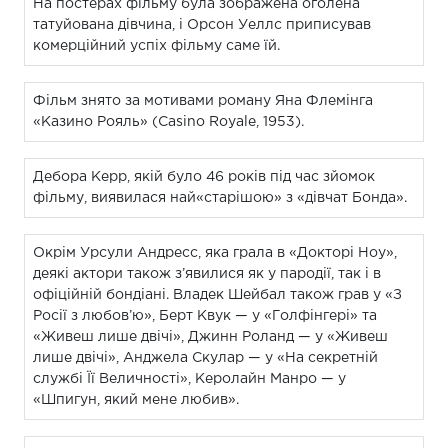
На постерах фільму була зображена оголена
татуйована дівчина, і Орсон Уеллс приписував
комерційний успіх фільму саме їй.
Фільм знято за мотивами роману Яна Флемінга
«Казино Рояль» (Casino Royale, 1953).
Дебора Керр, якій було 46 років під час зйомок
фільму, виявилася най«старішою» з «дівчат Бонда».
Окрім Урсули Андресс, яка грала в «Докторі Ноу»,
деякі актори також з’явилися як у пародії, так і в
офіційній бондіані. Владек Шейбал також грав у «З
Росії з любов’ю», Берт Квук — у «Голфінгері» та
«Живеш лише двічі», Джинн Роланд — у «Живеш
лише двічі», Анджела Скулар — у «На секретній
службі Її Величності», Керолайн Манро — у
«Шпигун, який мене любив».