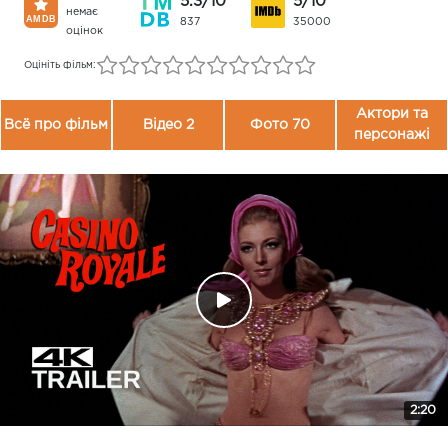
5.3/10
5/10
немає
837
35000
оцінок
Оцініть фільм:
Актори та
Всё про фільм
Відео 2
Фото 70
персонажі
2:20