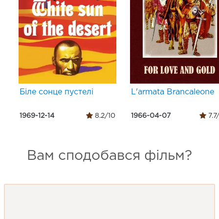
Біле сонце пустелі
L'armata Brancaleone
1969-12-14
8.2/10
1966-04-07
7.7
Вам сподобався фільм?