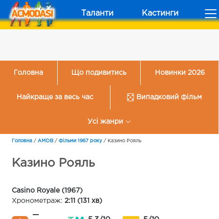
Таланти
Кастинги
Головна
Що подивитись
Новинки 2026
Найкраще за весь час
Випадковий фільм
Усі жанри
Головна
/
AMDB
/
Фільми 1967 року
/
Казино Рояль
Казино Рояль
Casino Royale (1967)
Хронометраж:
2:11 (131 хв)
—