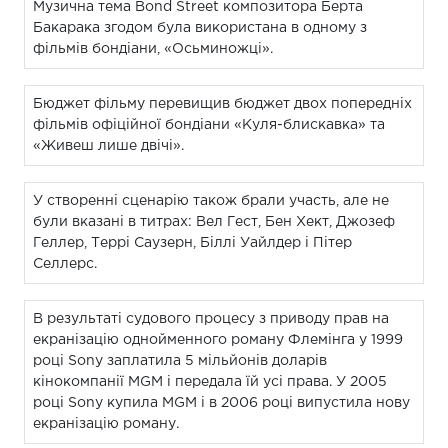
Музична тема Bond Street композитора Берта
Бакарака згодом була використана в одному з
фільмів бондіани, «Осьминожці».
Бюджет фільму перевищив бюджет двох попередніх
фільмів офіційної бондіани «Куля-блискавка» та
«Живеш лише двічі».
У створенні сценарію також брали участь, але не
були вказані в титрах: Вел Гест, Бен Хект, Джозеф
Геллер, Террі Саузерн, Біллі Уайлдер і Пітер
Селлерс.
В результаті судового процесу з приводу прав на
екранізацію однойменного роману Флемінга у 1999
році Sony заплатила 5 мільйонів доларів
кінокомпанії MGM і передала їй усі права. У 2005
році Sony купила MGM і в 2006 році випустила нову
екранізацію роману.