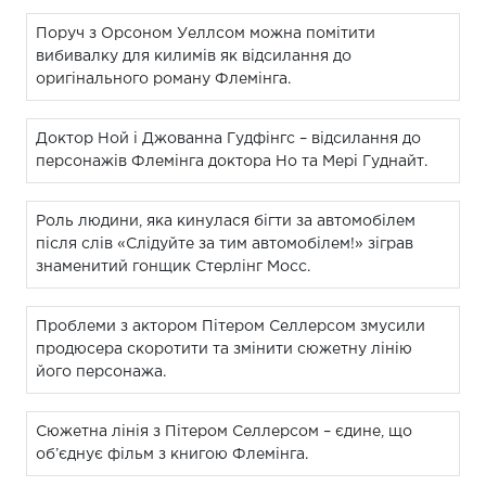
Поруч з Орсоном Уеллсом можна помітити
вибивалку для килимів як відсилання до
оригінального роману Флемінга.
Доктор Ной і Джованна Гудфінгс – відсилання до
персонажів Флемінга доктора Но та Мері Гуднайт.
Роль людини, яка кинулася бігти за автомобілем
після слів «Слідуйте за тим автомобілем!» зіграв
знаменитий гонщик Стерлінг Мосс.
Проблеми з актором Пітером Селлерсом змусили
продюсера скоротити та змінити сюжетну лінію
його персонажа.
Сюжетна лінія з Пітером Селлерсом – єдине, що
об’єднує фільм з книгою Флемінга.