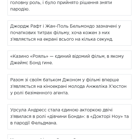
головну роль, і було прийнято рішення зняти
пародію.
Джордж Рафт і Жан-Поль Бельмондо зазначені у
початкових титрах фільму, хоча кожен з них
з’являється на екрані всього на кілька секунд.
«Казино «Рояль» — єдиний відомий фільм, в якому
Джеймс Бонд гине.
Разом зі своїм батьком Джоном у фільмі вперше
з’являється на кіноекрані молода Анжеліка Х’юстон
у ролі безіменного агента.
Урсула Андресс стала єдиною акторкою двічі
з’явилася в ролі «дівчини Бонда»: в «Докторі Ноу» та
в пародії Фельдмана.