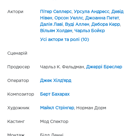
Актори
Пітер Селлерс
,
Урсула Андресс
,
Девід
Нівен
,
Орсон Уеллс
,
Джоанна Петет
,
Далія Лаві
,
Вуді Аллен
,
Дебора Керр
,
Вільям Холден
,
Чарльз Бойєр
Усі актори та ролі (10)
Сценарій
Продюсер
Чарльз К. Фельдман,
Джеррі Бреслер
Оператор
Джек Хілд'ярд
Композитор
Берт Бахарах
Художник
Майкл Стрінгер
, Норман Дорм
Кастинг
Мод Спектор
Монтаж
Білл Ленні