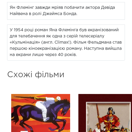
Ян Флемінг завжди мріяв побачити актора Девіда
Найвена в ролі Джеймса Бонда.
У 1954 році роман Яна Флемінга був екранізований
для телебачення як одна з серій телесеріалу
«Кульмінація» (англ. Climax!). Фільм Фельдмана став
першою кіноекранізацією роману. Наступна вийшла
на екрани лише через 40 років.
Схожі фільми