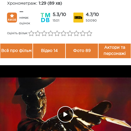
Хронометраж:
1:29 (89 хв)
—
5.3/10
4.7/10
немає
1501
50090
оцінок
Оцініть фільм:
Актори та
Всё про фільм
Відео 14
Фото 89
персонажі