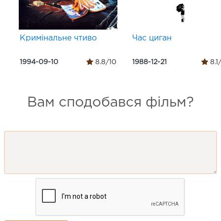
Кримінальне чтиво
Час циган
1994-09-10
8.8/10
1988-12-21
8.1
Вам сподобався фільм?