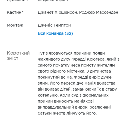
Кастинг
Джанет Хіршенсон, Роджер Массенден
Монтаж
Дженіс Гемптон
Вся команда (32)
Короткий
Тут з’ясовуються причини появи
зміст
жахливого духу Фредді Крюгера, який з
самого початку несе помсту жителям
свого рідного містечка. З дитинства
покинутий всіма, Фредді виріс дуже
злим. Його переслідує манія вбивства, і
він вбиває дітей, заманюючи їх в стару
котельню. Коли суд з формальних
причин виносить маніякові
виправдувальний вирок, розлючені
батьки жертв лінчують його.