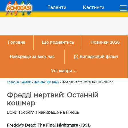
Таланти
Кастинги
Головна
Що подивитись
Новинки 2026
Найкраще за весь час
Випадковий фільм
Усі жанри
Головна
/
AMDB
/
Фільми 1991 року
/
Фредді мертвий: Останній кошмар
Фредді мертвий: Останній
кошмар
Вони зберегли найкраще на кінець
Freddy's Dead: The Final Nightmare (1991)