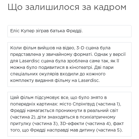
Що залишилося за кадром
Еліс Купер зіграв батька Фредді.
Коли фільм вийшов на відео, 3-D сцена була
представлена у звичайному форматі. Однак у версії
для Laserdisc сцена була зроблена саме так, як її
можна було подивитися в кінотеатрі. Дві пари
спеціальних окулярів входили до кожного
комплекту видання фільму на Laserdisc.
Цей фільм підсумовує все, що було знято в
попередніх картинах: місто Спрінгвуд (частина 1),
Фредді намагається проникнути в реальний світ
(частина 2), діти знаходяться в психіатричному
притулку (частина 3), 3D-ефекти (частина 4), факт
того, що Фредді насправді мав дитину (частина 5).