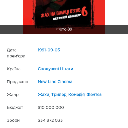
Фото 89
Дата
1991
-
09
-
05
прем'єри
Країна
Сполучені Штати
Продакшн
New Line Cinema
Жанр
Жахи
,
Трилер
,
Комедія
,
Фентезі
Бюджет
$10 000 000
Збори
$34 872 033