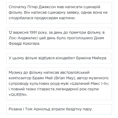
Спочатку Пітер Джексон мав написати сценарій
фільму. Він написав сценарну заявку, однак вона не
сподобалася продюсерам картини.
12 вересня 1991 року, за день до прем'єри фільму, в
Лос-Анджелесі цей день було проголошено Днем
Фредді Крюгера.
У цьому фільмі відбувся кінодебют Брекіна Мейєра.
Музику до фільму написав австралійський
композитор Браян Мей (Brian May), автор музичного
супроводу культових роуд-муві «Шалений Макс I-II»;
і повний тезко гітариста легендарної рок-групи
«QUEEN».
Розана і Том Арнольд зіграли бездітну пару.