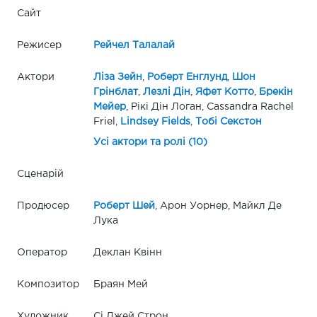
Сайт
Режисер
Рейчел Талалай
Актори
Ліза Зейн
,
Роберт Енглунд
,
Шон
Грінблат
,
Лезлі Дін
,
Яфет Котто
,
Брекін
Мейер
, Рікі Дін Логан, Cassandra Rachel
Friel,
Lindsey Fields
,
Тобі Секстон
Усі актори та ролі (10)
Сценарій
Продюсер
Роберт Шей
, Арон Уорнер, Майкл Де
Лука
Оператор
Деклан Квінн
Композитор
Браян Мей
Художник
Сі Джей Строн