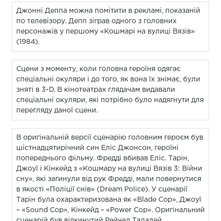
Джонні Деппа можна помітити в рекламі, показаній
по телевізору. Депп зіграв одного з головних
персонажів у першому «Кошмарі на вулиці Вязів»
(1984).
Сцени з моменту, коли головна героїня одягає
спеціальні окуляри і до того, як вона їх знімає, були
зняті в 3-D. В кінотеатрах глядачам видавали
спеціальні окуляри, які потрібно було надягнути для
перегляду даної сцени.
В оригінальній версії сценарію головним героєм був
шістнадцятирічний син Еліс Джонсон, героїні
попереднього фільму. Фредді вбивав Еліс. Тарін,
Джоуї і Кінкейд з «Кошмару на вулиці Вязів 3: Війни
сну», які загинули від рук Фредді, мали повернутися
в якості «Поліції снів» (Dream Police). У сценарії
Тарін була охарактеризована як «Blade Cop», Джоуї
– «Sound Cop», Кінкейд – «Power Cop». Оригінальний
сценарій був відкинутий Рейчел Талалей.