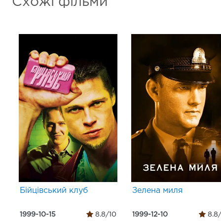
Схожі фільми
Бійцівський клуб
Зелена миля
1999-10-15
8.8/10
1999-12-10
8.8