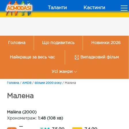
Таланти
Кастинги
Головна
Що подивитись
Новинки 2026
Найкраще за весь час
Випадковий фільм
Усі жанри
Головна
/
AMDB
/
Фільми 2000 року
/
Малена
Малена
Malèna (2000)
Хронометраж:
1:48 (108 хв)
—