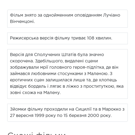
Фільм знято за однойменним оповіданням Лучіано
Вінченцоні.
Режисерська версія фільму триває 108 хвилин.
Версія для Сполучених Штатів була значно
скорочена. Здебільшого, видалені сцени
зображували мрії головного героя-підлітка, де він
займався любовними стосунками з Маленою. З
еротичних сцен залишилася лише та, де хлопець
відвідує бордель і лягає в ліжко з проституткою, яка
зовні схожа на Малену.
Зйомки фільму проходили на Сицилії та в Марокко з
27 вересня 1999 року по 15 березня 2000 року.