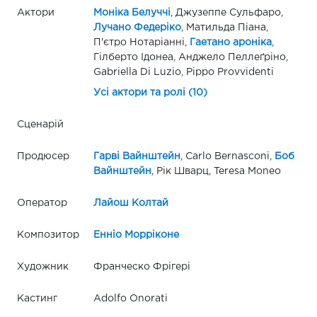
Актори
Моніка Белуччі
, Джузеппе Сульфаро,
Лучано Федеріко
, Матильда Піана,
П'єтро Нотаріанні,
Гаетано ароніка
,
Гілберто Ідонеа, Анджело Пеллеґріно,
Gabriella Di Luzio, Pippo Provvidenti
Усі актори та ролі (10)
Сценарій
Продюсер
Гарві Вайнштейн
, Carlo Bernasconi,
Боб
Вайнштейн
, Рік Шварц, Teresa Moneo
Оператор
Лайош Колтай
Композитор
Енніо Морріконе
Художник
Франческо Фрігері
Кастинг
Adolfo Onorati