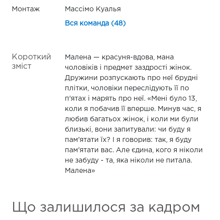
Монтаж
Массімо Куалья
Вся команда (48)
Короткий
Малена — красуня-вдова, мана
зміст
чоловіків і предмет заздрості жінок.
Дружини розпускають про неї брудні
плітки, чоловіки переслідують її по
п'ятах і марять про неї. «Мені було 13,
коли я побачив її вперше. Минув час, я
любив багатьох жінок, і коли ми були
близькі, вони запитували: чи буду я
пам'ятати їх? І я говорив: так, я буду
пам'ятати вас. Але єдина, кого я ніколи
не забуду - та, яка ніколи не питала.
Малена»
Що залишилося за кадром