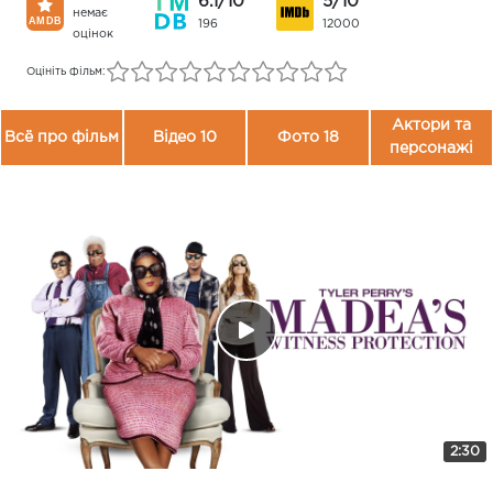
6.1/10
5/10
немає
196
12000
оцінок
Оцініть фільм:
Актори та
Всё про фільм
Відео 10
Фото 18
персонажі
2:30