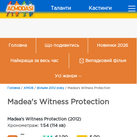
Таланти
Кастинги
Головна
Що подивитись
Новинки 2026
Найкраще за весь час
Випадковий фільм
Усі жанри
Головна
/
AMDB
/
Фільми 2012 року
/
Madea's Witness Protection
Madea's Witness Protection
Madea's Witness Protection (2012)
Хронометраж:
1:54 (114 хв)
—