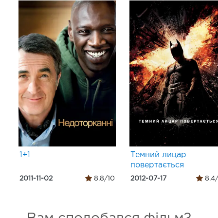
1+1
Темний лицар
повертається
2011-11-02
8.8/10
2012-07-17
8.4