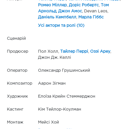
Ромео Міллер
,
Доріс Робертс
,
Том
Арнольд
,
Джон Амос
, Devan Leos,
Даніель Кемпбелл
,
Марла Гіббс
Усі актори та ролі (10)
Сценарій
Продюсер
Пол Холл,
Тайлер Перрі
,
Оззі Ареу
,
Джон Дж. Келлі
Оператор
Олександр Грушинський
Композитор
Аарон Зігман
Художник
Елоїза Крейн Стеммерджон
Кастинг
Кім Тейлор-Коулман
Монтаж
Мейсі Хой