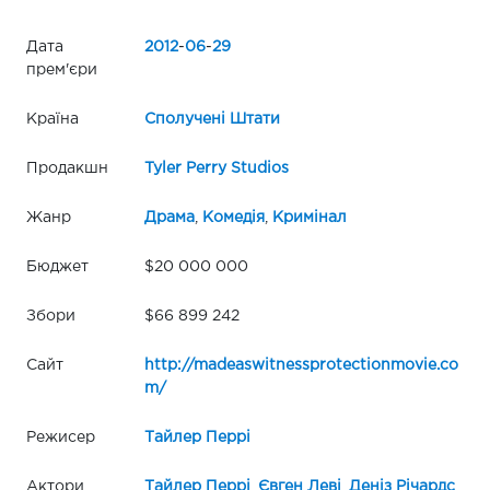
Дата
2012
-
06
-
29
прем'єри
Країна
Сполучені Штати
Продакшн
Tyler Perry Studios
Жанр
Драма
,
Комедія
,
Кримінал
Бюджет
$20 000 000
Збори
$66 899 242
Сайт
http://madeaswitnessprotectionmovie.co
m/
Режисер
Тайлер Перрі
Актори
Тайлер Перрі
,
Євген Леві
,
Деніз Річардс
,