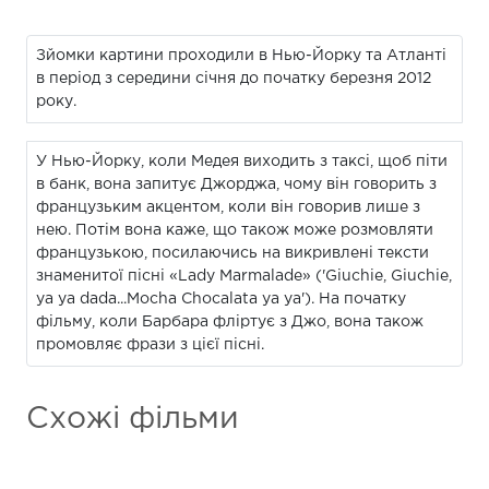
Зйомки картини проходили в Нью-Йорку та Атланті
в період з середини січня до початку березня 2012
року.
У Нью-Йорку, коли Медея виходить з таксі, щоб піти
в банк, вона запитує Джорджа, чому він говорить з
французьким акцентом, коли він говорив лише з
нею. Потім вона каже, що також може розмовляти
французькою, посилаючись на викривлені тексти
знаменитої пісні «Lady Marmalade» ('Giuchie, Giuchie,
ya ya dada...Mocha Chocalata ya ya'). На початку
фільму, коли Барбара фліртує з Джо, вона також
промовляє фрази з цієї пісні.
Схожі фільми