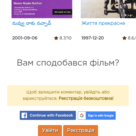
నువ్వు నాకు నచ్చావ్
Життя прекрасне
2001-09-06
8.7/10
1997-12-20
8.6
Вам сподобався фільм?
Щоб залишити коментар, увійдіть або
зареєструйтеся.
Реєстрація безкоштовна!
Увійти
Реєстрація