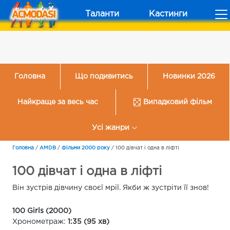
Таланти
Кастинги
Головна
Що подивитись
Новинки 2026
Найкраще за весь час
Випадковий фільм
Усі жанри
Головна
/
AMDB
/
Фільми 2000 року
/
100 дівчат і одна в ліфті
100 дівчат і одна в ліфті
Він зустрів дівчину своєї мрії. Якби ж зустріти її знов!
100 Girls (2000)
Хронометраж:
1:35 (95 хв)