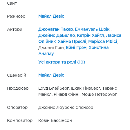
Сайт
Режисер
Майкл Девіс
Актори
Джонатан Такер
,
Еммануель Шрікі
,
Джеймс ДеБелло
,
Кетрін Хейгл
,
Лариса
Олійник
,
Хайме Преслі
,
Марісса Рібісі
,
Джонні Грін,
Еймі Грем
,
Христина
Анапау
Усі актори та ролі (10)
Сценарій
Майкл Девіс
Продюсер
Ехуд Блейберг, Іцхак Гінзберг, Теренс
Майкл, Річард Фінні, Моше Петербург
Оператор
Джеймс Лоуренс Спенсер
Композитор
Кевін Бассінсон