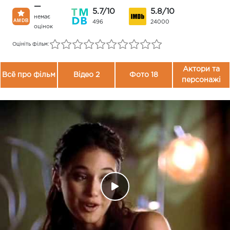
—
5.7/10
5.8/10
немає
496
24000
оцінок
Оцініть фільм:
Актори та
Всё про фільм
Відео 2
Фото 18
персонажі