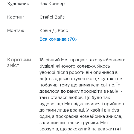
Художник
Чак Коннер
Кастинг
Стейсі Вайз
Монтаж
Кевін Д. Росс
Вся команда (70)
Короткий
18-річний Мет працює техслужбовцем в
зміст
будівлі жіночого коледжу. Якось
увечері після роботи він опинився в
ліфті з однією студенткою, яку так і не
побачив, тому що вимкнули світло. Їм
довелося до ранку просидіти в кабіні -
там і сталася любов. Це було так
чудово, що Мет відключився і прийшов
до тями лише вранці. У кабіні він був
один, а прекрасна незнайомка зникла,
залишивши тільки трусики. Мет
зрозумів, що закоханий на все життя і