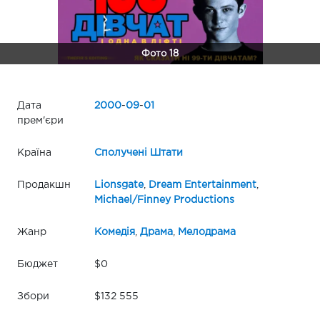
Фото 18
Дата
2000
-
09
-
01
прем'єри
Країна
Сполучені Штати
Продакшн
Lionsgate
,
Dream Entertainment
,
Michael/Finney Productions
Жанр
Комедія
,
Драма
,
Мелодрама
Бюджет
$0
Збори
$132 555