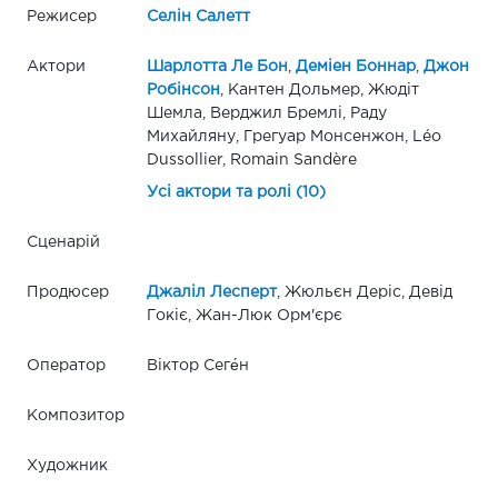
Режисер
Селін Салетт
Актори
Шарлотта Ле Бон
,
Деміен Боннар
,
Джон
Робінсон
, Кантен Дольмер, Жюдіт
Шемла, Верджил Бремлі, Раду
Михайляну, Грегуар Монсенжон, Léo
Dussollier, Romain Sandère
Усі актори та ролі (10)
Сценарій
Продюсер
Джаліл Лесперт
, Жюльєн Деріс, Девід
Гокіє, Жан-Люк Орм'єрє
Оператор
Віктор Сеге́н
Композитор
Художник