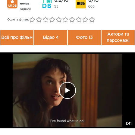
6.2/10
6/10
немає
55
666
оцінок
Оцініть фільм:
Актори та
Всё про фільм
Відео 4
Фото 13
персонажі
1:41