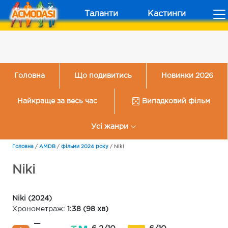
Таланти
Кастинги
Головна
Що подивитись
Новинки 2026
Найкраще за весь час
Випадковий фільм
Усі жанри
Головна
/
AMDB
/
Фільми 2024 року
/
Niki
Niki
Niki (2024)
Хронометраж:
1:38 (98 хв)
—