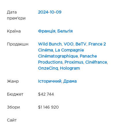
Дата
2024
-
10
-
09
прем'єри
Країна
Франція
,
Бельгія
Продакшн
Wild Bunch
,
VOO
,
BeTV
,
France 2
Cinéma
,
La Compagnie
Cinématographique
,
Panache
Productions
,
Proximus
,
Cinéfrance
,
OnzeCinq
,
Hologram
Жанр
Історичний
,
Драма
Бюджет
$42 744
Збори
$1 146 920
Сайт