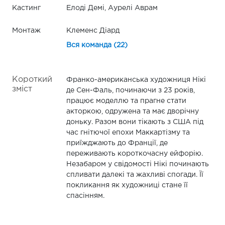
Кастинг
Елоді Демі, Аурелі Аврам
Монтаж
Клеменс Діард
Вся команда (22)
Короткий
Франко-американська художниця Нікі
зміст
де Сен-Фаль, починаючи з 23 років,
працює моделлю та прагне стати
акторкою, одружена та має дворічну
доньку. Разом вони тікають з США під
час гнітючої епохи Маккартізму та
приїжджають до Франції, де
переживають короткочасну ейфорію.
Незабаром у свідомості Нікі починають
спливати далекі та жахливі спогади. Її
покликання як художниці стане її
спасінням.