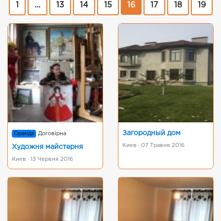
1
...
13
14
15
16
17
18
19
Загородный дом
Оренда
Договірна
Киев · 07 Травня 2016
Художня майстерня
Киев · 13 Червня 2016