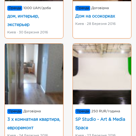
Оренда
1000 UAH/доба
Оренда
Договірна
дом, интерьер,
Дом на осокорках
Киев · 28 Березня 2016
экстерьер
Киев · 30 Березня 2016
Оренда
Договірна
Оренда
250 RUR/година
3 х комнатная квартира,
SP Studio - Art & Media
евроремонт
Space
Киев · 24 Березня 2016
Киев · 23 Березня 2016