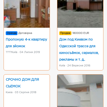
Оренда
Договірна
Продаж
180000 EUR
Пропоную 4-к квартиру
Дом под Киевом по
для зйомок
Одесской трассе для
????Київ · 04 Липня 2019
киносъёмок, сериалов,
рекламы и т. д..
Київ · 24 Вересня 2016
СРОЧНО ДОМ ДЛЯ
СЬЕМОК
Киев · 03 Серпня 2018