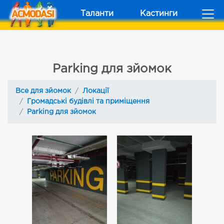
Таланти
Кастинги
Parking для зйомок
Все для зйомок
Локації
Громадські будівлі та приміщення
Parking для зйомок