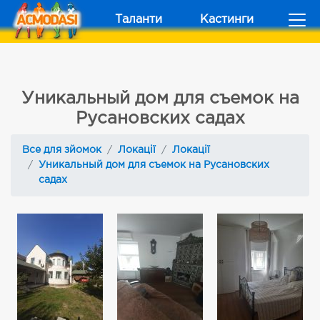
Таланти
Кастинги
Уникальный дом для съемок на
Русановских садах
Все для зйомок
Локації
Локації
Уникальный дом для съемок на Русановских
садах