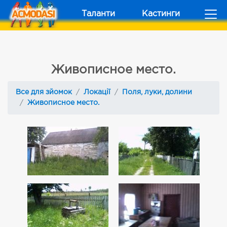
Таланти
Кастинги
Живописное место.
Все для зйомок
Локації
Поля, луки, долини
Живописное место.