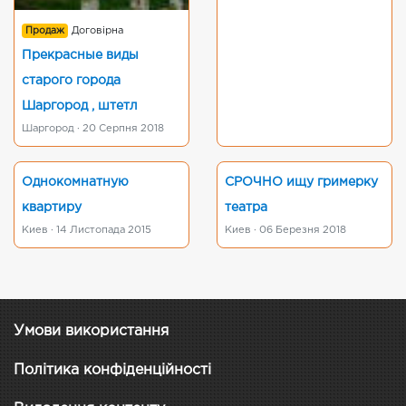
Продаж
Договірна
Прекрасные виды
старого города
Шаргород , штетл
Шаргород · 20 Серпня 2018
Однокомнатную
СРОЧНО ищу гримерку
квартиру
театра
Киев · 14 Листопада 2015
Киев · 06 Березня 2018
Умови використання
Політика конфіденційності