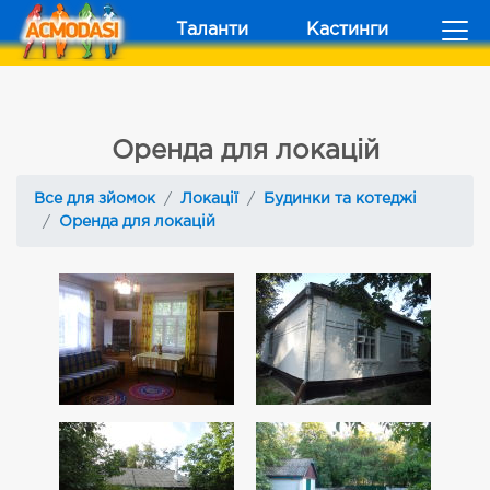
Таланти
Кастинги
Оренда для локацій
Все для зйомок
Локації
Будинки та котеджі
Оренда для локацій