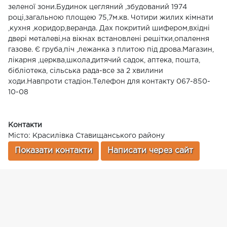
зеленої зони.Будинок цегляний ,збудований 1974
році,загальною площею 75,7м.кв. Чотири жилих кімнати
,кухня ,коридор,веранда. Дах покритий шифером,вхідні
двері металеві,на вікнах встановлені решітки,опалення
газове. Є груба,піч ,лежанка з плитою під дрова.Магазин,
лікарня ,церква,школа,дитячий садок, аптека, пошта,
бібліотека, сільська рада-все за 2 хвилини
ходи.Навпроти стадіон.Телефон для контакту 067-850-
10-08
Контакти
Місто: Красилівка Ставищанського району
Показати контакти
Написати через сайт