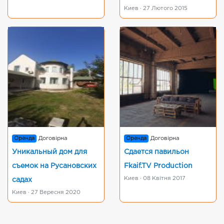
Киев · 27 Лютого 2015
Оренда
Договірна
Оренда
Договірна
Уникальный дом для
Сдается павильон
съемок на Русановских
Fkaif.TV Production
Киев · 08 Квітня 2017
садах
Киев · 27 Вересня 2020