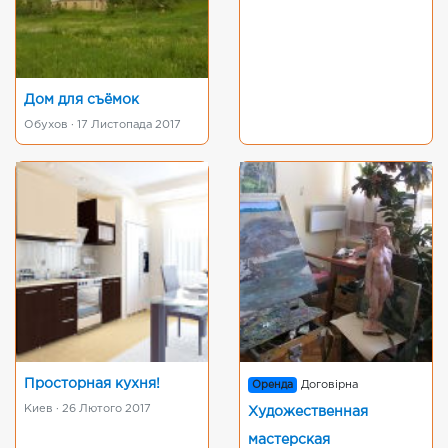
Дом для съёмок
Обухов · 17 Листопада 2017
Просторная кухня!
Оренда
Договірна
Киев · 26 Лютого 2017
Художественная
мастерская