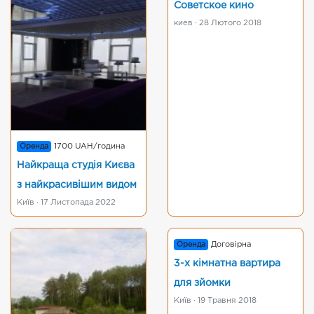
Советское кино
киев · 28 Лютого 2018
Оренда
1700 UAH/година
Найкраща студія Києва
з найкрасивішим видом
Київ · 17 Листопада 2022
Оренда
Договірна
3-х кімнатна вартира
для зйомки
Київ · 19 Травня 2018