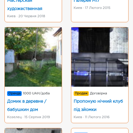
Мастерская
Галерея М17
Киев · 17 Лютого 2015
художественная
Киев · 20 Червня 2018
Оренда
1000 UAH/доба
Продаж
Договірна
Домик в деревне /
Пропоную нічний клуб
бабушкин дом
під зйомки
Козелец · 15 Серпня 2019
Киев · 11 Лютого 2016