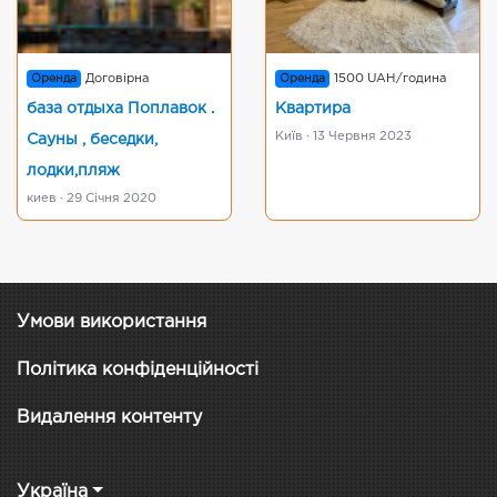
Оренда
Договірна
Оренда
1500 UAH/година
база отдыха Поплавок .
Квартира
Київ · 13 Червня 2023
Сауны , беседки,
лодки,пляж
киев · 29 Січня 2020
Умови використання
Політика конфіденційності
Видалення контенту
Україна