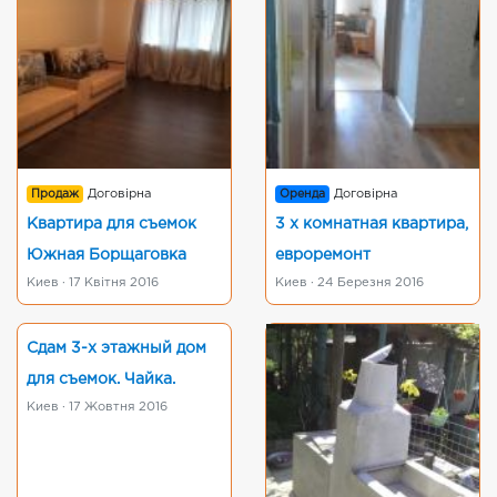
Продаж
Договірна
Оренда
Договірна
Квартира для съемок
3 х комнатная квартира,
Южная Борщаговка
евроремонт
Киев · 17 Квітня 2016
Киев · 24 Березня 2016
Сдам 3-х этажный дом
для съемок. Чайка.
Киев · 17 Жовтня 2016