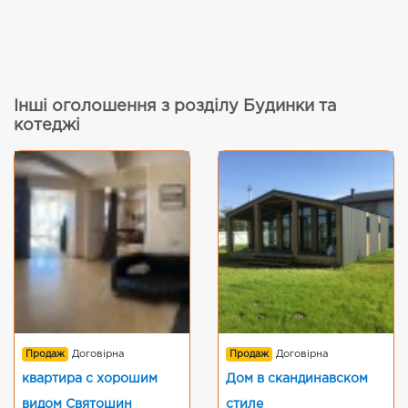
Інші оголошення з розділу Будинки та
котеджі
Продаж
Договірна
Продаж
Договірна
квартира с хорошим
Дом в скандинавском
видом Святошин
стиле