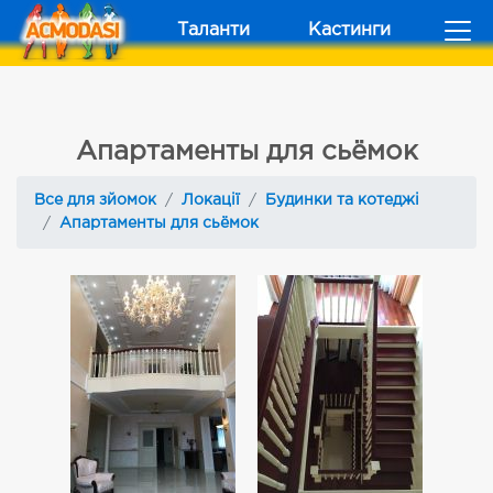
Таланти
Кастинги
Апартаменты для сьёмок
Все для зйомок
Локації
Будинки та котеджі
Апартаменты для сьёмок