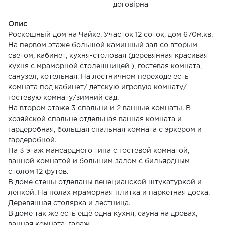
договірна
Опис
Роскошный дом на Чайке. Участок 12 соток, дом 670м.кв.
На первом этаже большой каминный зал со вторым
светом, кабинет, кухня-столовая (деревянная красивая
кухня с мраморной столешницей ), гостевая комната,
санузел, котельная. На лестничном переходе есть
комната под кабинет/ детскую игровую комнату/
гостевую комнату/зимний сад.
На втором этаже 3 спальни и 2 ванные комнаты. В
хозяйской спальне отдельная ванная комната и
гардеробная, большая спальная комната с эркером и
гардеробной.
На 3 этаж мансардного типа с гостевой комнатой,
ванной комнатой и большим залом с бильярдным
столом 12 футов.
В доме стены отделаны венецианской штукатуркой и
лепкой. На полах мраморная плитка и паркетная доска.
Деревянная столярка и лестница.
В доме так же есть ещё одна кухня, сауна на дровах,
ванная комната, гараж.