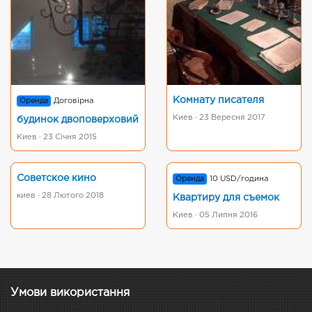
Комнату писателя
Оренда
Договірна
Киев · 23 Вересня 2017
будинок двоповерховий
Киев · 23 Січня 2015
Советское кино
Оренда
10 USD/година
киев · 28 Лютого 2018
Квартиру для съемок
Киев · 05 Липня 2016
Умови використання