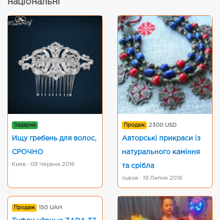
національні
Задарма
Продаж
2300 USD
Ищу гребень для волос,
Авторські прикраси із
СРОЧНО
натурального каміння
Киев · 08 Червня 2016
та срібла
львов · 19 Липня 2018
Продаж
150 UAH