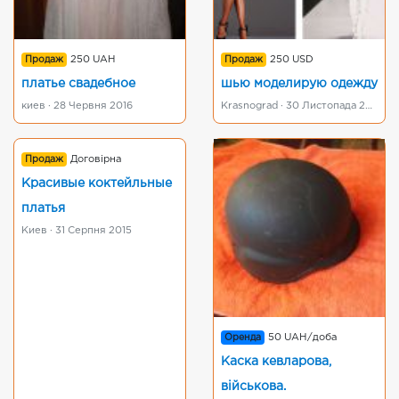
Продаж
250 UAH
Продаж
250 USD
платье свадебное
шью моделирую одежду
киев · 28 Червня 2016
Krasnograd · 30 Листопада 2017
Продаж
Договірна
Красивые коктейльные
платья
Киев · 31 Серпня 2015
Оренда
50 UAH/доба
Каска кевларова,
військова.