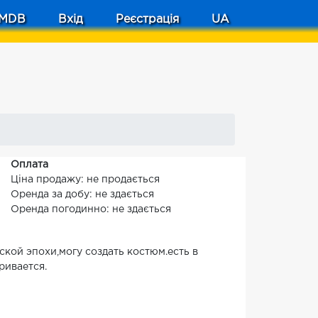
MDB
Вхід
Реєстрація
UA
Оплата
Ціна продажу: не продається
Оренда за добу: не здається
Оренда погодинно: не здається
кой эпохи,могу создать костюм.есть в
ривается.