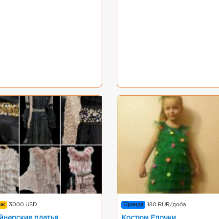
аж
3000 USD
Оренда
180 RUR/доба
йнерские платья
Костюм Елочки