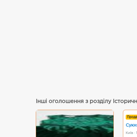
Інші оголошення з розділу Історич
Прод
Сукн
Київ ·