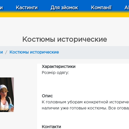
и
Кастинги
Для зйомок
Компанії
A
Костюмы исторические
ми
Костюмы исторические
Характеристики
Розмір одягу:
Опис
К головным уборам конкретной историчес
наличии уже готовые костюмы. Все огова
Контакти