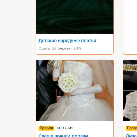
Детские наряднЬІе платья
Одеса · 22 Березня 2019
Продаж
1400 UAH
Прод
Сдам в аренду, продам
Диза