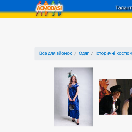
Талант
Все для зйомок
Одяг
Історичні костю