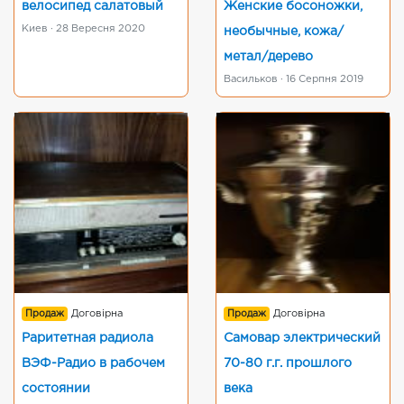
велосипед салатовый
Женские босоножки,
Киев · 28 Вересня 2020
необычные, кожа/
метал/дерево
Васильков · 16 Серпня 2019
Продаж
Договірна
Продаж
Договірна
Раритетная радиола
Самовар электрический
ВЭФ-Радио в рабочем
70-80 г.г. прошлого
состоянии
века