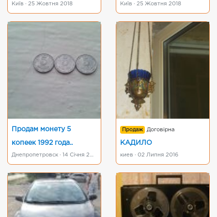
Київ · 25 Жовтня 2018
Київ · 25 Жовтня 2018
Продам монету 5
Продаж
Договірна
копеек 1992 года..
КАДИЛО
Днепропетровск · 14 Січня 2019
киев · 02 Липня 2016