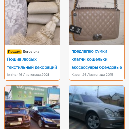
предлагаю сумки
Продаж
Договірна
Пошив любых
клатчи кошельки
текстильный декораций
акссессуары брендовые
Ірпінь · 16 Листопада 2021
Киев · 26 Листопада 2015