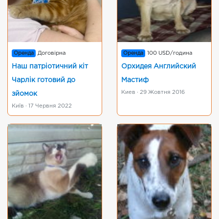
Оренда
Договірна
Оренда
100 USD/година
Наш патріотичний кіт
Орхидея Английский
Чарлік готовий до
Мастиф
Киев · 29 Жовтня 2016
зйомок
Київ · 17 Червня 2022