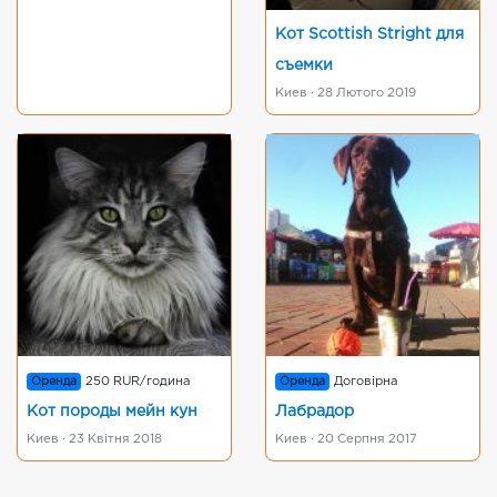
Кот Scottish Stright для
съемки
Киев · 28 Лютого 2019
Оренда
250 RUR/година
Оренда
Договірна
Кот породы мейн кун
Лабрадор
Киев · 23 Квітня 2018
Киев · 20 Серпня 2017