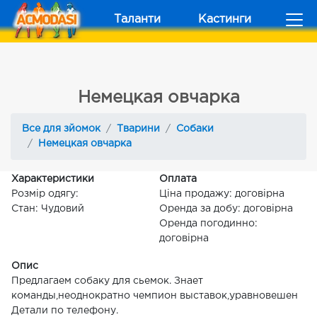
Таланти
Кастинги
Немецкая овчарка
Все для зйомок
Тварини
Собаки
Немецкая овчарка
Характеристики
Оплата
Розмір одягу:
Ціна продажу: договірна
Стан: Чудовий
Оренда за добу: договірна
Оренда погодинно:
договірна
Опис
Предлагаем собаку для сьемок. Знает
команды,неоднократно чемпион выставок,уравновешен
Детали по телефону.