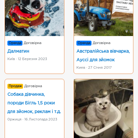
Оренда
Договірна
Оренда
Договірна
Далматин
Австралійська вівчарка,
Київ · 12 Березня 2023
Ауссі для зйомок
Киев · 27 Січня 2017
Продаж
Договірна
Собака дівчинка,
породи Бігль 1,5 роки
для зйомок, реклам і т.д.
0ржиця · 16 Листопада 2023