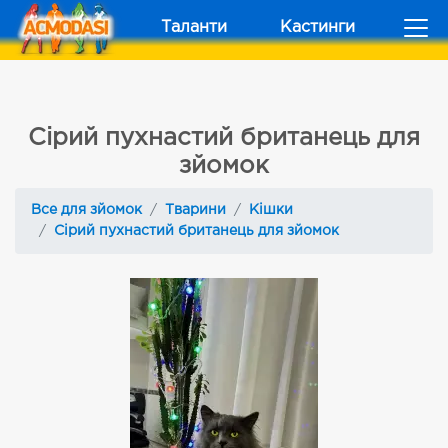
Таланти
Кастинги
Сірий пухнастий британець для
зйомок
Все для зйомок
Тварини
Кішки
Сірий пухнастий британець для зйомок