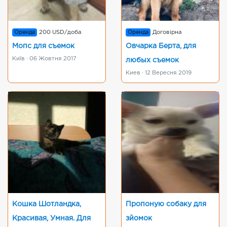
Оренда
200 USD/доба
Оренда
Договірна
Мопс для съемок
Овчарка Берта, для
Київ · 06 Жовтня 2017
любых съемок
Киев · 12 Вересня 2019
Кошка Шотландка,
Пропоную собаку для
Красивая, Умная. Для
зйомок