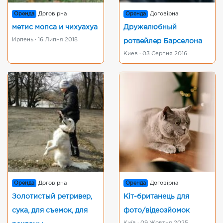
Оренда
Договірна
Оренда
Договірна
метис мопса и чихуахуа
Дружелюбный
Ирпень · 16 Липня 2018
ротвейлер Барселона
Киев · 03 Серпня 2016
Оренда
Договірна
Оренда
Договірна
Золотистый ретривер,
Кіт-британець для
сука, для съемок, для
фото/відеозйомок