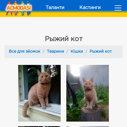
Таланти
Кастинги
Рыжий кот
Все для зйомок
Тварини
Кішки
Рыжий кот