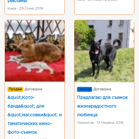
Київ · 09 Жовтня 2025
рекламы
Киев · 29 Січня 2019
Продаж
Договірна
Оренда
Договірна
&quot;Кото-
Предлагаю для съемок
банда&quot; для
жизнерадостного
&quot;массовки&quot; и
любимца
Чернигов · 13 Червня 2016
тематических кино-
фото-съемок