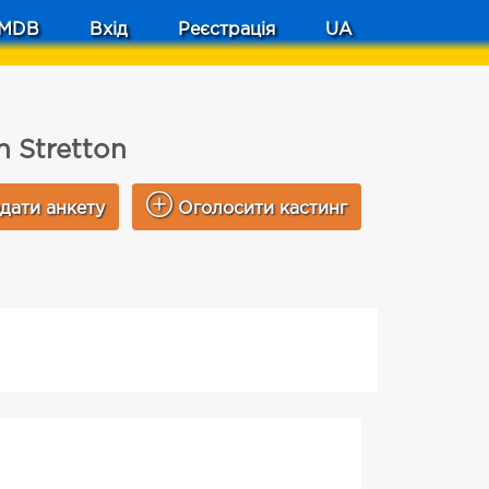
MDB
Вхід
Реєстрація
UA
h Stretton
дати анкету
Оголосити кастинг