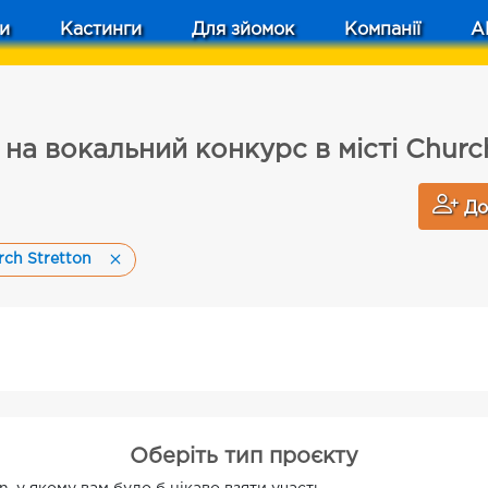
и
Кастинги
Для зйомок
Компанії
A
на вокальний конкурс в місті Churc
До
rch Stretton
Оберіть тип проєкту