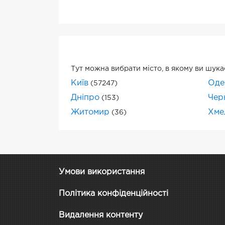
Тут можна вибрати місто, в якому ви шука
Київ
Оде
(57247)
Дніпро
Черн
(153)
Житомир
Хме
(36)
Умови використання
Політика конфіденційності
Видалення контенту