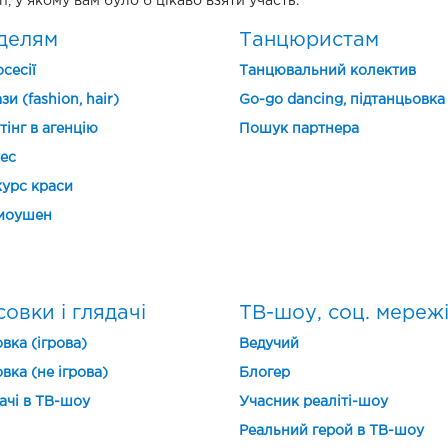
n, у якому вам було б цікаво взяти участь.
делям
Танцюристам
сесії
Танцювальний колектив
зи (fashion, hair)
Go-go dancing, підтанцьовка
тінг в агенцію
Пошук партнера
ес
урс краси
моушен
овки і глядачі
ТВ-шоу, соц. мереж
вка (ігрова)
Ведучий
вка (не ігрова)
Блогер
ачі в ТВ-шоу
Учасник реаліті-шоу
Реальний герой в ТВ-шоу