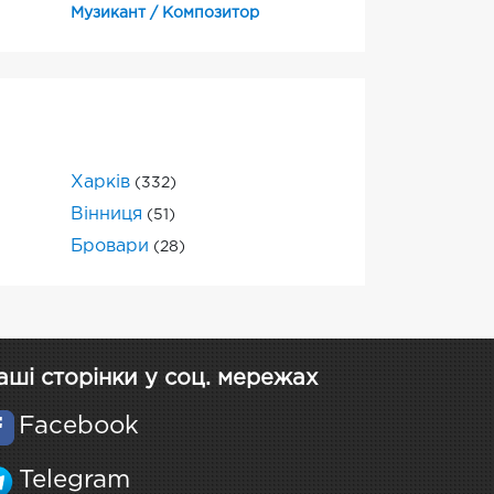
Музикант / Композитор
Харків
(332)
Вінниця
(51)
Бровари
(28)
аші сторінки у соц. мережах
Facebook
Telegram