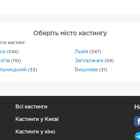
Оберіть місто кастингу
єте кастинг.
са
Львів
(544)
(347)
ігів
Запоріжжя
(110)
(59)
льницький
Вишневе
(33)
(31)
Н
Всі кастинги
Кастинги у Києві
Кастинги у кіно