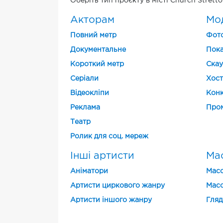
Оберіть тип проєкту в місті Church Stretto
Акторам
Мо
Повний метр
Фото
Документальне
Пока
Короткий метр
Скау
Cеріали
Хост
Відеокліпи
Конк
Реклама
Про
Театр
Ролик для соц. мереж
Інші артисти
Мас
Аніматори
Масо
Артисти циркового жанру
Масо
Артисти іншого жанру
Гляд