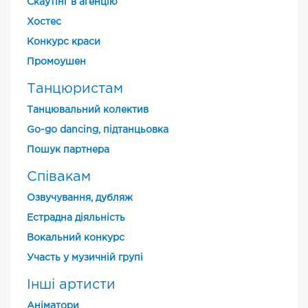
Скаутінг в агенцію
Хостес
Конкурс краси
Промоушен
Танцюристам
Танцювальний колектив
Go-go dancing, підтанцьовка
Пошук партнера
Співакам
Озвучування, дубляж
Естрадна діяльність
Вокальний конкурс
Участь у музичній групі
Інші артисти
Аніматори