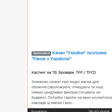
Канал "Україна" програма
Закінчився
"Ранок з Україною"
Кастинг на ТБ
,
Бровари
,
TFP / TFCD
Знімаємо сюжет про модні маски для
обличчя (зволожуючі, очищуючі та інші,
ніяких шкідливих використосувати не
будемо). Потрібні героїні на яких косметоло
накладе ці маски і вон...
Бровари
28-40 років,