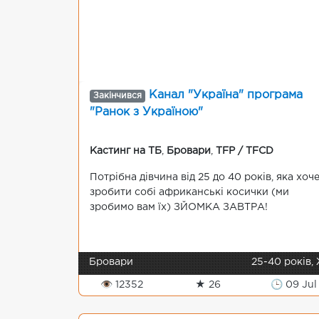
Канал "Україна" програма
Закінчився
"Ранок з Україною"
Кастинг на ТБ
,
Бровари
,
TFP / TFCD
Потрібна дівчина від 25 до 40 років, яка хоч
зробити собі африканські косички (ми
зробимо вам їх) ЗЙОМКА ЗАВТРА!
Бровари
25-40 років,
👁 12352
★ 26
🕒 09 Jul