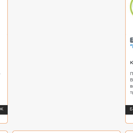
"
К
е
П
В
в
т
 Ж
Б