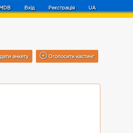
MDB
Вхід
Реєстрація
UA
дати анкету
Оголосити кастинг