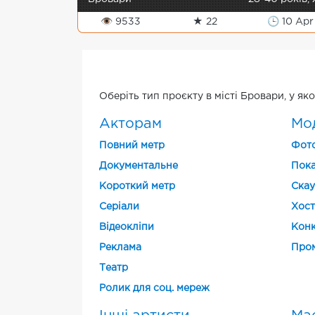
👁 9533
★ 22
🕒 10 Apr
Оберіть тип проєкту в місті Бровари, у яко
Акторам
Мо
Повний метр
Фото
Документальне
Пока
Короткий метр
Скау
Cеріали
Хост
Відеокліпи
Конк
Реклама
Про
Театр
Ролик для соц. мереж