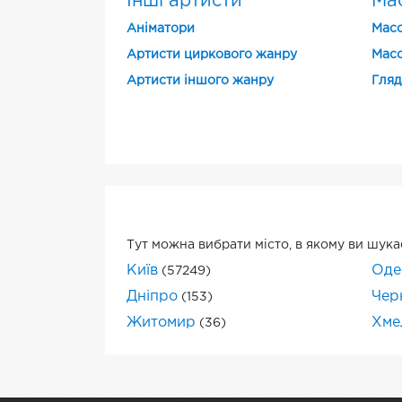
Інші артисти
Мас
Аніматори
Масо
Артисти циркового жанру
Масо
Артисти іншого жанру
Гляд
Тут можна вибрати місто, в якому ви шука
Київ
Оде
(57249)
Дніпро
Черн
(153)
Житомир
Хме
(36)