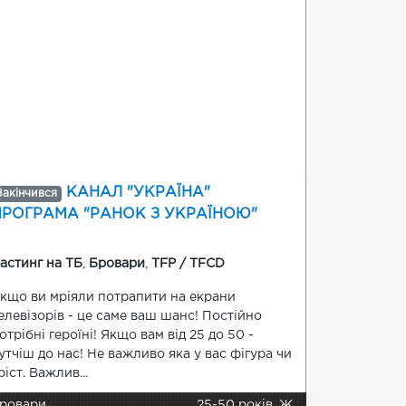
КАНАЛ "УКРАЇНА"
Закінчився
ПРОГРАМА "РАНОК З УКРАЇНОЮ"
астинг на ТБ
,
Бровари
,
TFP / TFCD
кщо ви мріяли потрапити на екрани
елевізорів - це саме ваш шанс! Постійно
отрібні героїні! Якщо вам від 25 до 50 -
утчіш до нас! Не важливо яка у вас фігура чи
ріст. Важлив...
ровари
25-50 років, Ж