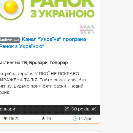
Канал "Україна" програма
Закінчився
Ранок з Україною"
астинг на ТБ
,
Бровари
,
Гонорар
отрібна героїня У ЯКОЇ НЕ ЯСКРАВО
ИРАЖЕНА ТАЛІЯ. Тобто рівна талія, без
игину. Будемо приміряти баски - новий
ренд.
ровари
25-50 років, Ж
👁 11821
★ 16
🕒 14 Apr