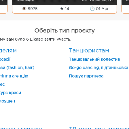
👁 8975
★ 14
🕒 01 Apr
Оберіть тип проєкту
му вам було б цікаво взяти участь.
делям
Танцюристам
сесії
Танцювальний колектив
зи (fashion, hair)
Go-go dancing, підтанцьовка
тінг в агенцію
Пошук партнера
ес
урс краси
моушен