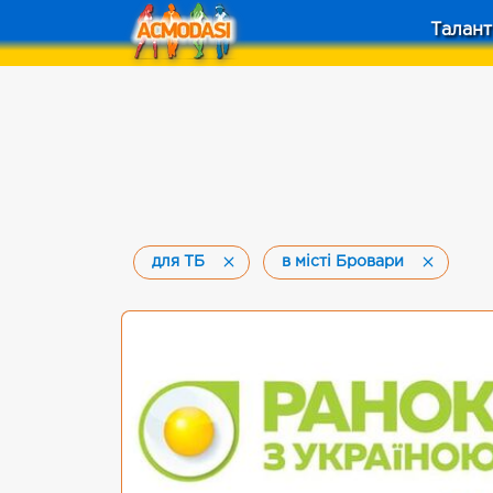
Талант
для ТБ
в місті Бровари