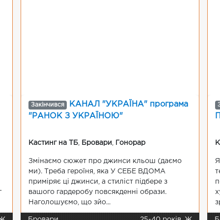
КАНАЛ "УКРАЇНА" програма
Закінчився
"РАНОК З УКРАЇНОЮ"
Кастинг на ТБ
,
Бровари
,
Гонорар
К
Змінаємо сюжет про джинси кльош (даємо
Я
ми). Треба героїня, яка У СЕБЕ ВДОМА
т
приміряє ці джинси, а стиліст підбере з
п
г
вашого гардеробу повсякденні образи.
х
Наголошуємо, що зйо...
з
 Ж
Бровари
25-40 років, Ж
Б