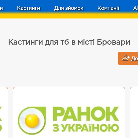
и
Кастинги
Для зйомок
Компанії
A
Кастинги для тб в місті Бровари
До