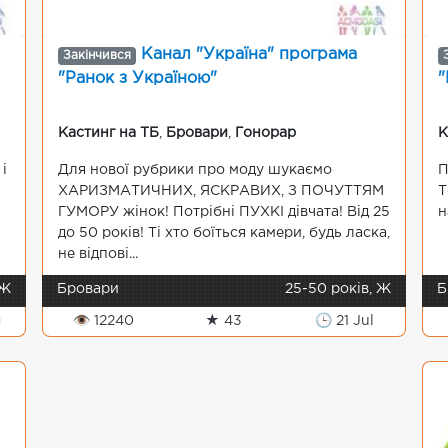
Канал "Україна" програма
Закінчився
"Ранок з Україною"
"
Кастинг на ТБ
,
Бровари
,
Гонорар
К
і
Для нової рубрики про моду шукаємо
П
ХАРИЗМАТИЧНИХ, ЯСКРАВИХ, З ПОЧУТТЯМ
Т
ГУМОРУ жінок! Потрібні ПУХКІ дівчата! Від 25
н
до 50 років! Ті хто боїться камери, будь ласка,
не відпові...
 Ж
Бровари
25-50 років, Ж
Б
g
👁 12240
★ 43
🕒 21 Jul