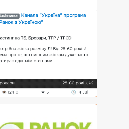
Канала "Україна" програма
Закінчився
Ранок з Україною"
астинг на ТБ
,
Бровари
,
TFP / TFCD
отрібна жінка розміру Л! Від 28-60 років!
ема про те, що пишним жінкам дуже часто
атирає одяг між стегнами .
ровари
28-60 років, Ж
👁 12410
★ 5
🕒 14 Jul