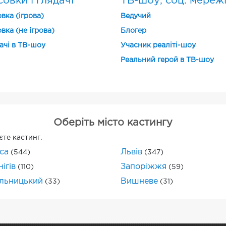
овки і глядачі
ТВ-шоу, соц. мереж
вка (ігрова)
Ведучий
вка (не ігрова)
Блогер
ачі в ТВ-шоу
Учасник реаліті-шоу
Реальний герой в ТВ-шоу
Оберіть місто кастингу
єте кастинг.
са
Львів
(544)
(347)
ігів
Запоріжжя
(110)
(59)
льницький
Вишневе
(33)
(31)