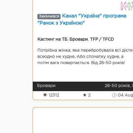
Канал "Україна" програма
Закінчився
"Ранок з Україною"
Кастинг на ТБ
,
Бровари
,
TFP / TFCD
Потрібна жінка, яка перебробувала всі дієти 
всеодно не худне. Або спочатку худне, а
потім вага повертається. Від 28-50 років!
Бровари
28-50 років,
👁 12312
★ 2
🕒 04 Au