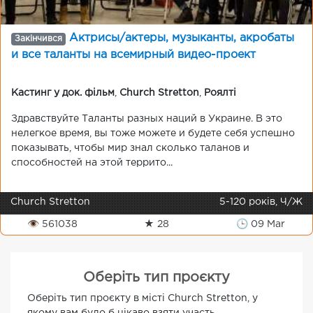
Актрисы/актеры, музыканты, акробаты
Закінчився
и все таланты на всемирный видео-проект
Кастинг у док. фільм
,
Church Stretton
,
Роялті
Здравствуйте Таланты разных наций в Украине. В это
нелегкое время, вы тоже можете и будете себя успешно
показывать, чтобы мир знал сколько таланов и
способностей на этой террито...
Church Stretton
5-120 років, Ч/Ж
👁 561038
★ 28
🕒 09 Mar
Оберіть тип проєкту
Оберіть тип проєкту в місті Church Stretton, у