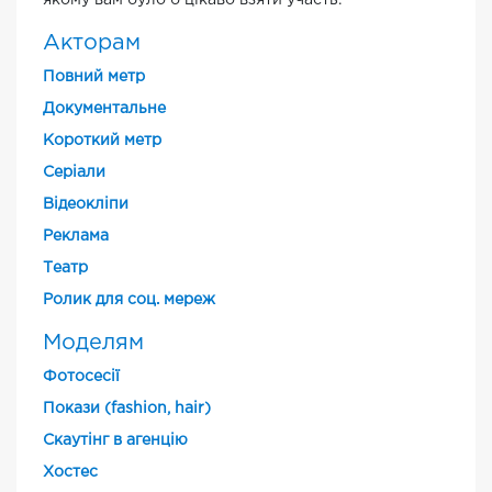
якому вам було б цікаво взяти участь.
Акторам
Повний метр
Документальне
Короткий метр
Cеріали
Відеокліпи
Реклама
Театр
Ролик для соц. мереж
Моделям
Фотосесії
Покази (fashion, hair)
Скаутінг в агенцію
Хостес