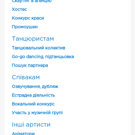
Скаутінг в агенцію
Хостес
Конкурс краси
Промоушен
Танцюристам
Танцювальний колектив
Go-go dancing, підтанцьовка
Пошук партнера
Співакам
Озвучування, дубляж
Естрадна діяльність
Вокальний конкурс
Участь у музичній групі
Інші артисти
Аніматори