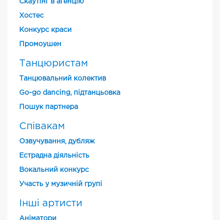
Скаутінг в агенцію
Хостес
Конкурс краси
Промоушен
Танцюристам
Танцювальний колектив
Go-go dancing, підтанцьовка
Пошук партнера
Співакам
Озвучування, дубляж
Естрадна діяльність
Вокальний конкурс
Участь у музичній групі
Інші артисти
Аніматори