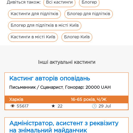
Всі кастинги
Блогер
Дивіться також:
Кастинги для підлітків
Блогер для підлітків
Блогер для підлітків в місті Київ
Кастинги в місті Київ
Блогер Київ
Інші актуальні кастинги
Кастинг авторів оповідань
Письменник / Сценарист
,
Гонорар: 20000 UAH
Харків
16-65 років, Ч/Ж
👁
55617
★
22
🕒
29 Jul
Адміністратор, асистент з реквізиту
на знімальний майданчик