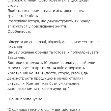
Створює стильні фото, креативні відео, цікаві
сторіс.
Любить експериментувати зі стилем, цінує
зручність і якість.
Розповідає історії, що демонструють, як бренд
вписується у повсякденне життя.
Особливості:
Відкрита до співпраці, відповідальна, має естетичне
бачення.
Цінує локальні бренди та готова їх популяризувати.
Завдання:
Блогери отримують 10 одиниць одягу для зйомки
"Носи Своє" та протягом 14 днів створюють
креативний контент (пости, сторіс, рілси), де
демонструють продукцію в різних стилях і
ситуаціях. Контент має бути унікальним,
захоплюючим та цікавим аудиторії.
Що ми пропонуємо:
10 одиниць якісного одягу для зйомки ( з