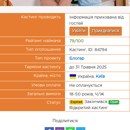
Кастинг проводить
Інформація прихована від
гостей
Увійти
Приєднатися
Рейтинг наймача
79/100
Тип оголошення
Кастинг, ID: 84794
Тип проекту
Блогер
Терміни кастингу
до 31 Травня 2025
Країна, місто
Україна,
Київ
Умови оплати
Не оплачується
Загальні вимоги
18-50 років, Ч/Ж
Закінчився
Expired
Open
Статус
Відкритий кастинг
Поділитися