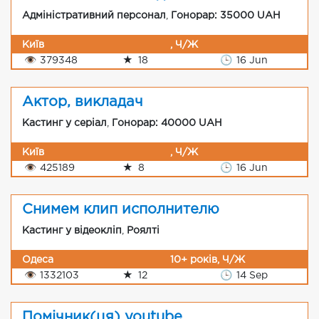
Адміністративний персонал
,
Гонорар: 35000 UAH
Київ
, Ч/Ж
👁
379348
★
18
🕒
16 Jun
Актор, викладач
Кастинг у серіал
,
Гонорар: 40000 UAH
Київ
, Ч/Ж
👁
425189
★
8
🕒
16 Jun
Снимем клип исполнителю
Кастинг у відеокліп
,
Роялті
Одеса
10+ років, Ч/Ж
👁
1332103
★
12
🕒
14 Sep
Помічник(ця) youtube