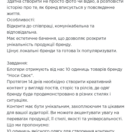
Здатна створити не просто фото чи відео, а розповісти
історію про те, як бренд вписується у повсякденне
життя.
Особливості:
Відкрита до співпраці, комунікабельна та
відповідальна.
Має естетичне бачення, що дозволяє розкрити
унікальність продукції бренду.
Цінує локальні бренди та готова їх популяризувати.
Завдання:
Блогери отримують від нас 10 одиниць товарів бренду
"Носи Своє".
Протягом 14 днів необхідно створити креативний
контент у вигляді постів, сторіс та рілсів, де одяг
бренду буде продемонстровано в різних стилях і
ситуаціях.
Контент має бути унікальним, захоплюючим та цікавим
для вашої аудиторії. Ви можете акцентувати увагу на
перевагах продукції, її стилі, якості та універсальності.
Що ми пропонуємо:
10 одиниць якісного одягу для створення контенту.