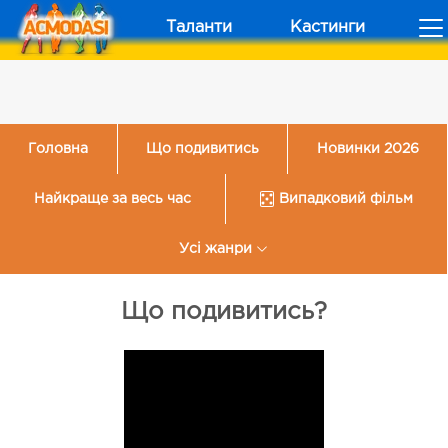
Таланти
Кастинги
Головна
Що подивитись
Новинки 2026
Найкраще за весь час
Випадковий фільм
Усі жанри
Що подивитись?