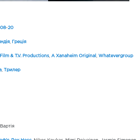
08
-
20
ндія
,
Греція
Film & T.V. Productions
,
A Xanaheim Original
,
Whatevergroup
а
,
Трилер
 Вартія