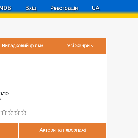
MDB
Вхід
Реєстрація
UA
Випадковий фільм
Усі жанри
0/10
0
Актори та персонажі