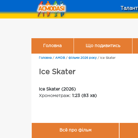
Талант
Головна
Що подивитись
Головна
/
AMDB
/
Фільми 2026 року
/
Ice Skater
Ice Skater
Ice Skater (2026)
Хронометраж:
1:23 (83 хв)
Всё про фільм