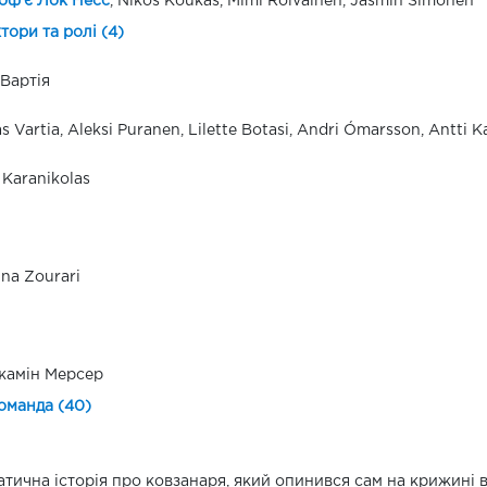
оф'є Лок Несс
, Nikos Koukas, Mimi Roivainen, Jasmin Simonen
ктори та ролі (4)
 Вартія
 Vartia, Aleksi Puranen, Lilette Botasi, Andri Ómarsson, Antti K
 Karanikolas
ina Zourari
жамін Мерсер
оманда (40)
тична історія про ковзанаря, який опинився сам на крижині 