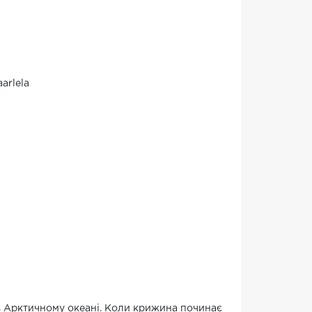
aarlela
в Арктичному океані. Коли крижина починає