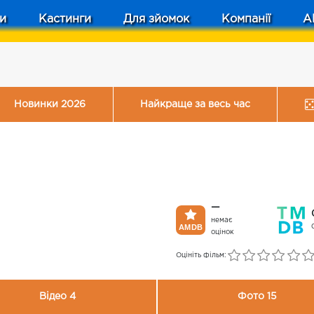
и
Кастинги
Для зйомок
Компанії
A
Новинки 2026
Найкраще за весь час
—
немає
оцінок
Оцініть фільм:
Відео 4
Фото 15