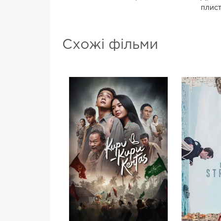
плист
Схожі фільми