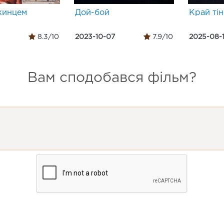
жинцем
Дой-бой
Край тін
8.3/10
2023-10-07
7.9/10
2025-08-
Вам сподобався фільм?