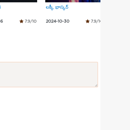
і
లక్కీ భాస్కర్‌
怪物
16
7.9/10
2024-10-30
7.9/10
2023-06