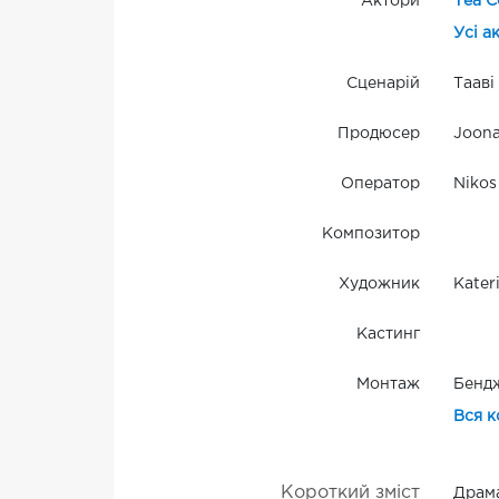
Актори
Теа С
Усі а
Сценарій
Тааві
Продюсер
Joonas
Оператор
Nikos
Композитор
Художник
Kater
Кастинг
Монтаж
Бенд
Вся к
Короткий зміст
Драма