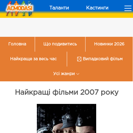
Таланти
Кастинги
Головна
Що подивитись
Новинки 2026
Найкраще за весь час
Випадковий фільм
Усі жанри
Найкращі фільми 2007 року