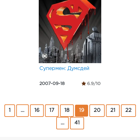
Супермен: Думсдей
2007-09-18
6.9/10
1
...
16
17
18
19
20
21
22
...
41