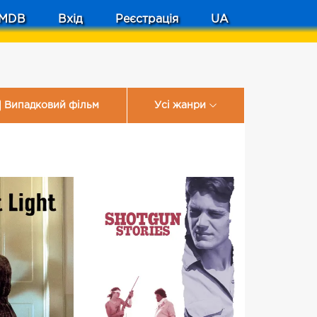
MDB
Вхід
Реєстрація
UA
Випадковий фільм
Усі жанри