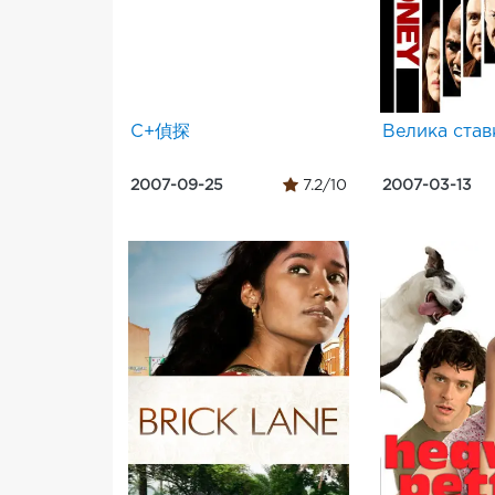
C+偵探
Велика став
2007-09-25
7.2/10
2007-03-13