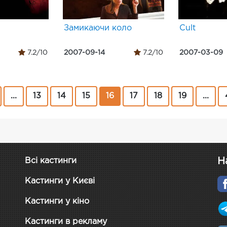
Замикаючи коло
Cult
7.2/10
2007-09-14
7.2/10
2007-03-09
...
13
14
15
16
17
18
19
...
Н
Всі кастинги
Кастинги у Києві
Кастинги у кіно
Кастинги в рекламу