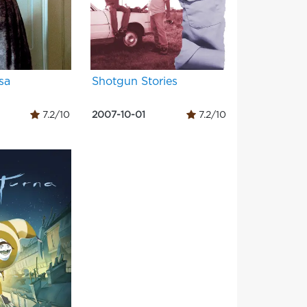
sa
Shotgun Stories
7.2/10
2007-10-01
7.2/10