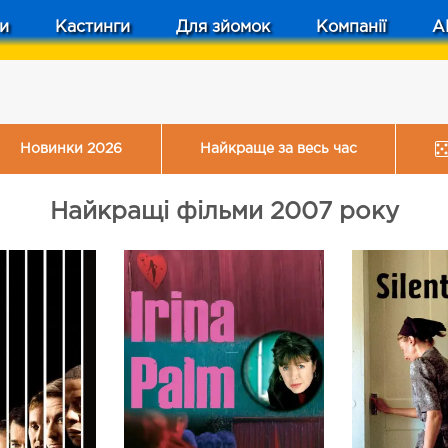
и
Кастинги
Для зйомок
Компанії
A
Новинки 2026
Найкраще за весь час
Найкращі фільми 2007 року