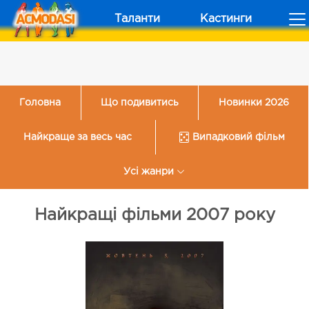
Таланти
Кастинги
Головна
Що подивитись
Новинки 2026
Найкраще за весь час
Випадковий фільм
Усі жанри
Найкращі фільми 2007 року