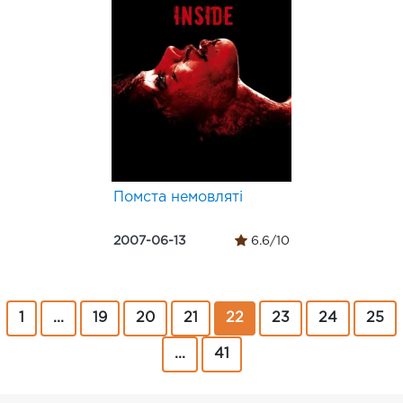
Помста немовляті
2007-06-13
6.6/10
1
...
19
20
21
22
23
24
25
...
41