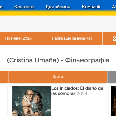
и
Кастинги
Для зйомок
Компанії
A
Новинки 2026
Найкраще за весь час
(Cristina Umaña) - Фільмографія
Фото
Los iniciados: El diario de
las sombras
2024