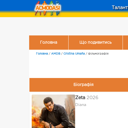
Талант
Головна
Що подивитись
Головна
/
AMDB
/
Cristina Umaña
/
Фільмографія
Біографія
Zeta
2026
Diana