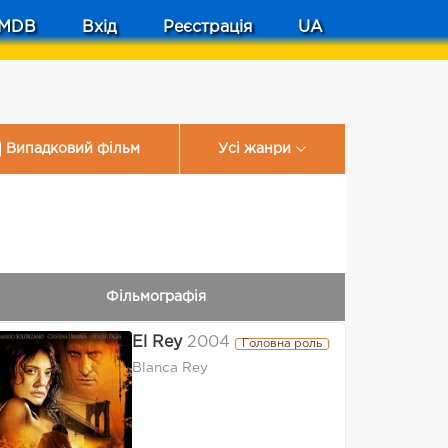
MDB
Вхід
Реєстрація
UA
Випадковий фільм
Усі жанри
Фільмографія
El Rey
2004
Головна роль
Blanca Rey