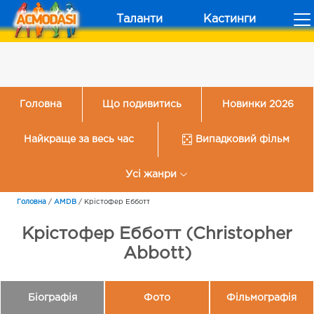
Таланти
Кастинги
Головна
Що подивитись
Новинки 2026
Найкраще за весь час
Випадковий фільм
Усі жанри
Головна
/
AMDB
/
Крістофер Ебботт
Крістофер Ебботт (Christopher
Abbott)
Біографія
Фото
Фільмографія