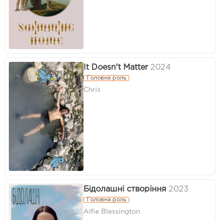
It Doesn't Matter
2024
Головна роль
Chris
Бідолашні створіння
2023
Головна роль
Alfie Blessington