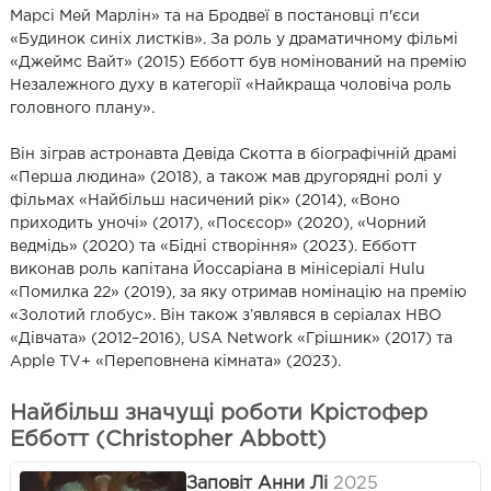
Марсі Мей Марлін» та на Бродвеї в постановці п'єси
«Будинок синіх листків». За роль у драматичному фільмі
«Джеймс Вайт» (2015) Ебботт був номінований на премію
Незалежного духу в категорії «Найкраща чоловіча роль
головного плану».
Він зіграв астронавта Девіда Скотта в біографічній драмі
«Перша людина» (2018), а також мав другорядні ролі у
фільмах «Найбільш насичений рік» (2014), «Воно
приходить уночі» (2017), «Посєсор» (2020), «Чорний
ведмідь» (2020) та «Бідні створіння» (2023). Ебботт
виконав роль капітана Йоссаріана в мінісеріалі Hulu
«Помилка 22» (2019), за яку отримав номінацію на премію
«Золотий глобус». Він також з’являвся в серіалах HBO
«Дівчата» (2012–2016), USA Network «Грішник» (2017) та
Apple TV+ «Переповнена кімната» (2023).
Найбільш значущі роботи Крістофер
Ебботт (Christopher Abbott)
Заповіт Анни Лі
2025