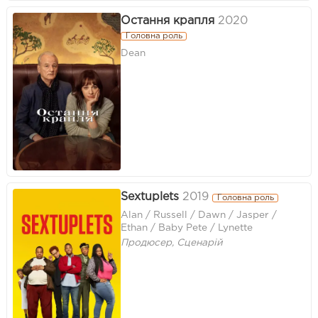
Остання крапля
2020
Головна роль
Dean
Sextuplets
2019
Головна роль
Alan / Russell / Dawn / Jasper /
Ethan / Baby Pete / Lynette
Продюсер, Сценарій