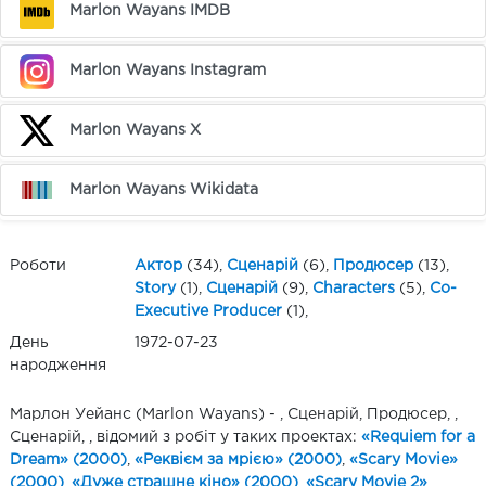
Marlon Wayans IMDB
Marlon Wayans Instagram
Marlon Wayans X
Marlon Wayans Wikidata
Роботи
Актор
(34),
Сценарій
(6),
Продюсер
(13),
Story
(1),
Сценарій
(9),
Characters
(5),
Co-
Executive Producer
(1),
День
1972-07-23
народження
Марлон Уейанс (Marlon Wayans) - , Сценарій, Продюсер, ,
Сценарій, , відомий з робіт у таких проектах:
«Requiem for a
Dream» (2000)
,
«Реквієм за мрією» (2000)
,
«Scary Movie»
(2000)
,
«Дуже страшне кіно» (2000)
,
«Scary Movie 2»