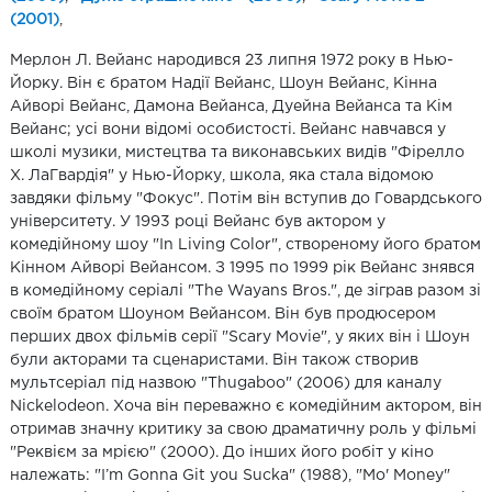
(2001)
,
Мерлон Л. Вейанс народився 23 липня 1972 року в Нью-
Йорку. Він є братом Надії Вейанс, Шоун Вейанс, Кінна
Айворі Вейанс, Дамона Вейанса, Дуейна Вейанса та Кім
Вейанс; усі вони відомі особистості. Вейанс навчався у
школі музики, мистецтва та виконавських видів "Фірелло
Х. ЛаГвардія" у Нью-Йорку, школа, яка стала відомою
завдяки фільму "Фокус". Потім він вступив до Говардського
університету. У 1993 році Вейанс був актором у
комедійному шоу "In Living Color", створеному його братом
Кінном Айворі Вейансом. З 1995 по 1999 рік Вейанс знявся
в комедійному серіалі "The Wayans Bros.", де зіграв разом зі
своїм братом Шоуном Вейансом. Він був продюсером
перших двох фільмів серії "Scary Movie", у яких він і Шоун
були акторами та сценаристами. Він також створив
мультсеріал під назвою "Thugaboo" (2006) для каналу
Nickelodeon. Хоча він переважно є комедійним актором, він
отримав значну критику за свою драматичну роль у фільмі
"Реквієм за мрією" (2000). До інших його робіт у кіно
належать: "I’m Gonna Git you Sucka" (1988), "Mo' Money"