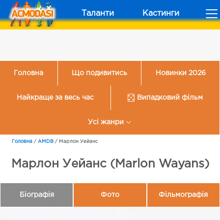
Таланти
Кастинги
Головна
Що подивитись
Новинки 2026
Найкраще за весь час
Випадковий фільм
Усі жанри
Головна
/
AMDB
/
Марлон Уейанс
Марлон Уейанс (Marlon Wayans)
Біографія
Фото
Фільмографія