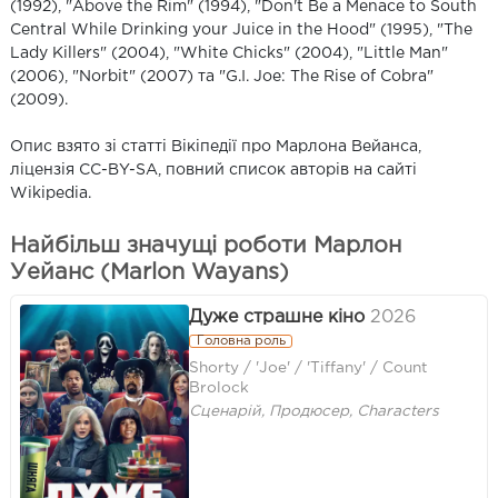
(1992), "Above the Rim" (1994), "Don't Be a Menace to South
Central While Drinking your Juice in the Hood" (1995), "The
Lady Killers" (2004), "White Chicks" (2004), "Little Man"
(2006), "Norbit" (2007) та "G.I. Joe: The Rise of Cobra"
(2009).
Опис взято зі статті Вікіпедії про Марлона Вейанса,
ліцензія CC-BY-SA, повний список авторів на сайті
Wikipedia.
Найбільш значущі роботи Марлон
Уейанс (Marlon Wayans)
Дуже страшне кіно
2026
Головна роль
Shorty / 'Joe' / 'Tiffany' / Count
Brolock
Сценарій, Продюсер, Characters