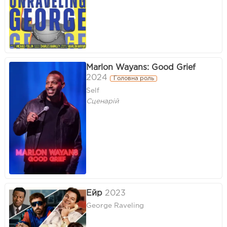
Marlon Wayans: Good Grief
2024
Головна роль
Self
Сценарій
Ейр
2023
George Raveling