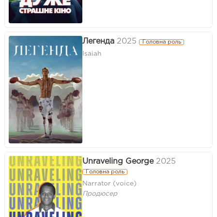
Легенда
2025
Головна роль
Isaiah
Unraveling George
2025
Головна роль
Narrator (voice)
Продюсер