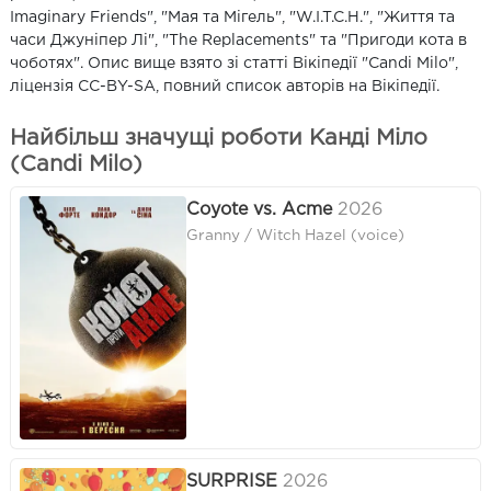
Imaginary Friends", "Мая та Мігель", "W.I.T.C.H.", "Життя та
часи Джуніпер Лі", "The Replacements" та "Пригоди кота в
чоботях". Опис вище взято зі статті Вікіпедії "Candi Milo",
ліцензія CC-BY-SA, повний список авторів на Вікіпедії.
Найбільш значущі роботи Канді Міло
(Candi Milo)
Coyote vs. Acme
2026
Granny / Witch Hazel (voice)
SURPRISE
2026