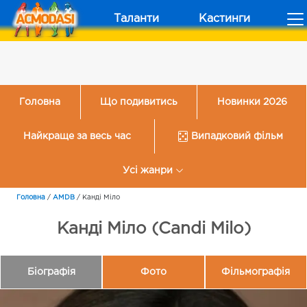
Таланти
Кастинги
Головна
Що подивитись
Новинки 2026
Найкраще за весь час
Випадковий фільм
Усі жанри
Головна
/
AMDB
/
Канді Міло
Канді Міло (Candi Milo)
Біографія
Фото
Фільмографія