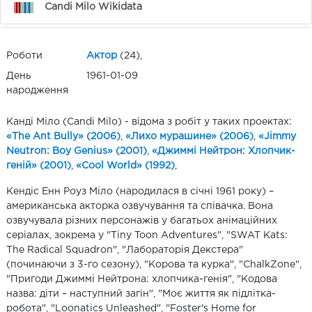
Candi Milo Wikidata
Роботи
Актор
(24),
День
1961-01-09
народження
Канді Міло (Candi Milo) - відома з робіт у таких проектах:
«The Ant Bully» (2006)
,
«Лихо мурашине» (2006)
,
«Jimmy
Neutron: Boy Genius» (2001)
,
«Джиммі Нейтрон: Хлопчик-
геній» (2001)
,
«Cool World» (1992)
,
Кендіс Енн Роуз Міло (народилася в січні 1961 року) –
американська акторка озвучування та співачка. Вона
озвучувала різних персонажів у багатьох анімаційних
серіалах, зокрема у "Tiny Toon Adventures", "SWAT Kats:
The Radical Squadron", "Лабораторія Декстера"
(починаючи з 3-го сезону), "Корова та курка", "ChalkZone",
"Пригоди Джиммі Нейтрона: хлопчика-генія", "Кодова
назва: діти – наступний загін", "Моє життя як підлітка-
робота", "Loonatics Unleashed", "Foster's Home for