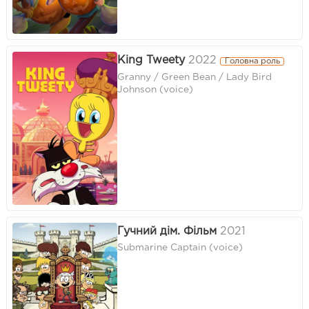
King Tweety
2022
Головна роль
Granny / Green Bean / Lady Bird
Johnson (voice)
Гучний дім. Фільм
2021
Submarine Captain (voice)