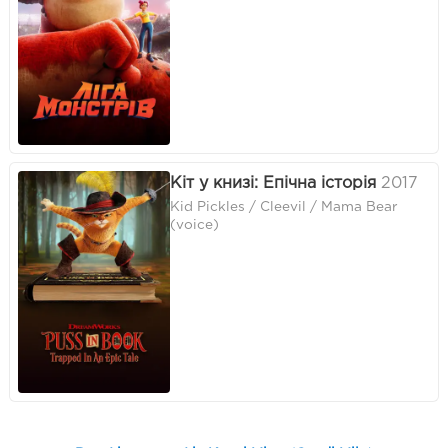
Кіт у книзі: Епічна історія
2017
Kid Pickles / Cleevil / Mama Bear
(voice)