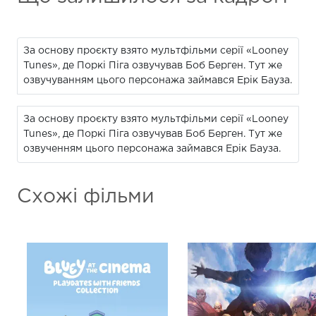
За основу проєкту взято мультфільми серії «Looney
Tunes», де Поркі Піга озвучував Боб Берген. Тут же
озвучуванням цього персонажа займався Ерік Бауза.
За основу проєкту взято мультфільми серії «Looney
Tunes», де Поркі Піга озвучував Боб Берген. Тут же
озвученням цього персонажа займався Ерік Бауза.
Схожі фільми