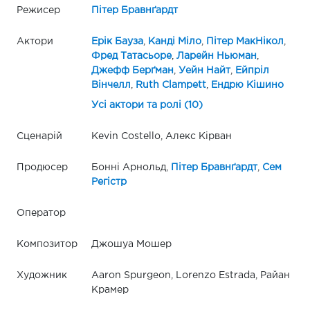
Режисер
Пітер Бравнґардт
Актори
Ерік Бауза
,
Канді Міло
,
Пітер МакНікол
,
Фред Татасьоре
,
Ларейн Ньюман
,
Джефф Берґман
,
Уейн Найт
,
Ейпріл
Вінчелл
,
Ruth Clampett
,
Ендрю Кішино
Усі актори та ролі (10)
Сценарій
Kevin Costello, Алекс Кірван
Продюсер
Бонні Арнольд,
Пітер Бравнґардт
,
Сем
Регістр
Оператор
Композитор
Джошуа Мошер
Художник
Aaron Spurgeon, Lorenzo Estrada, Райан
Крамер