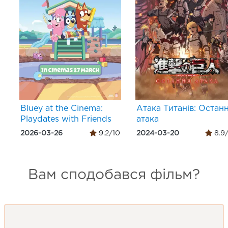
Bluey at the Cinema:
Атака Титанів: Остан
Playdates with Friends
атака
2026-03-26
9.2/10
2024-03-20
8.9
Вам сподобався фільм?