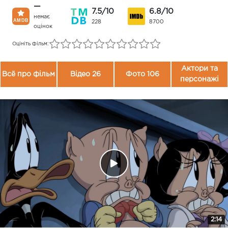
—
7.5/10
6.8/10
немає
228
8700
оцінок
Оцініть фільм:
Актори та
Всё про фільм
Відео 26
Фото 106
персонажі
2:14