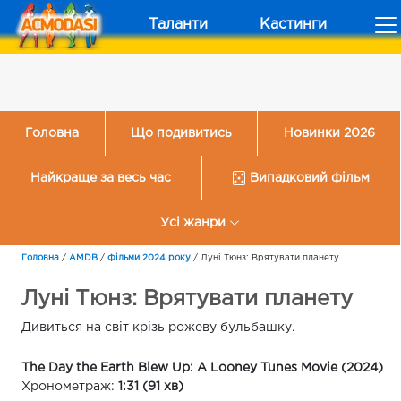
Таланти
Кастинги
Головна
Що подивитись
Новинки 2026
Найкраще за весь час
Випадковий фільм
Усі жанри
Головна
/
AMDB
/
Фільми 2024 року
/
Луні Тюнз: Врятувати планету
Луні Тюнз: Врятувати планету
Дивиться на світ крізь рожеву бульбашку.
The Day the Earth Blew Up: A Looney Tunes Movie (2024)
Хронометраж:
1:31 (91 хв)