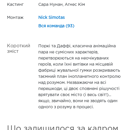
Кастинг
Сара Нунан, Агнес Кім
Монтаж
Nick Simotas
Вся команда (93)
Короткий
Поркі та Даффі, класична анімаційна
зміст
пара не сумісних характерів,
перетворюються на неочікуваних
героїв, коли їхні витівки на місцевій
фабриці жувальної гумки розкривають
таємний план інопланетного контролю
над розумом. Незважаючи на всі
перешкоди, ці двоє сповнені рішучості
врятувати своє місто (і весь світ!)...
якщо, звичайно, вони не зводять один
одного з розуму в процесі.
Що залишилося за кадром