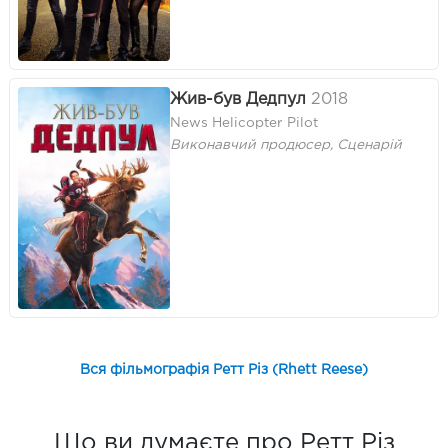
Жив-був Дедпул
2018
News Helicopter Pilot
Виконавчий продюсер, Сценарій
Вся фільмографія Ретт Різ (Rhett Reese)
Що ви думаєте про Ретт Різ