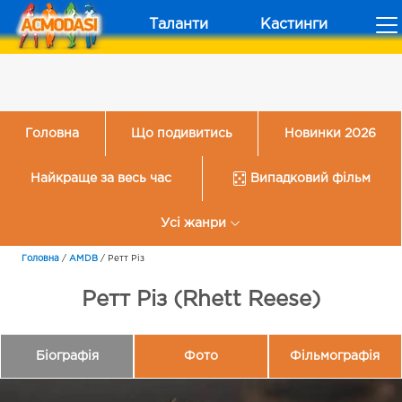
Таланти
Кастинги
Головна
Що подивитись
Новинки 2026
Найкраще за весь час
Випадковий фільм
Усі жанри
Головна
/
AMDB
/
Ретт Різ
Ретт Різ (Rhett Reese)
Біографія
Фото
Фільмографія