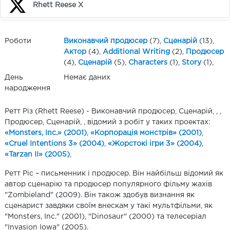
Rhett Reese X
Роботи
Виконавчий продюсер
(7),
Сценарій
(13),
Актор
(4),
Additional Writing
(2),
Продюсер
(4),
Сценарій
(5),
Characters
(1),
Story
(1),
День
Немає даних
народження
Ретт Різ (Rhett Reese) - Виконавчий продюсер, Сценарій, , ,
Продюсер, Сценарій, , відомий з робіт у таких проектах:
«Monsters, Inc.» (2001)
,
«Корпорація монстрів» (2001)
,
«Cruel Intentions 3» (2004)
,
«Жорстокі ігри 3» (2004)
,
«Tarzan II» (2005)
,
Ретт Ріс – письменник і продюсер. Він найбільш відомий як
автор сценарію та продюсер популярного фільму жахів
"Zombieland" (2009). Він також здобув визнання як
сценарист завдяки своїм внескам у такі мультфільми, як
"Monsters, Inc." (2001), "Dinosaur" (2000) та телесеріал
"Invasion Iowa" (2005).