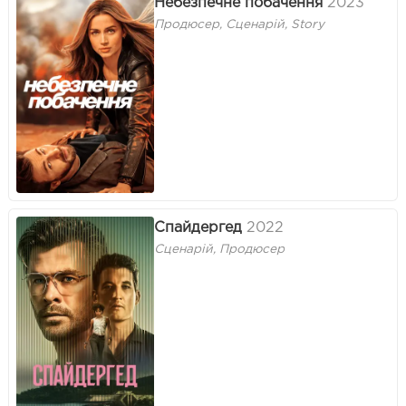
Небезпечне побачення
2023
Продюсер, Сценарій, Story
Спайдергед
2022
Сценарій, Продюсер