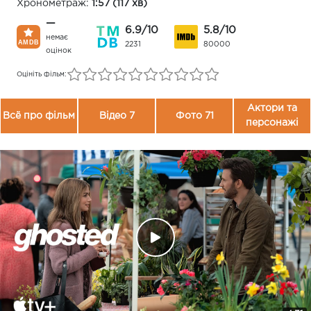
Хронометраж:
1:57 (117 хв)
—
6.9/10
5.8/10
немає
2231
80000
оцінок
Оцініть фільм:
Актори та
Всё про фільм
Відео 7
Фото 71
персонажі