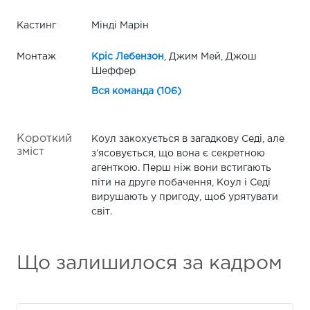
Кастинг
Мінді Марін
Монтаж
Кріс Лебензон
, Джим Мей, Джош
Шеффер
Вся команда (106)
Короткий
Коул закохується в загадкову Седі, але
зміст
з’ясовується, що вона є секретною
агенткою. Перш ніж вони встигають
піти на друге побачення, Коул і Седі
вирушають у пригоду, щоб урятувати
світ.
Що залишилося за кадром