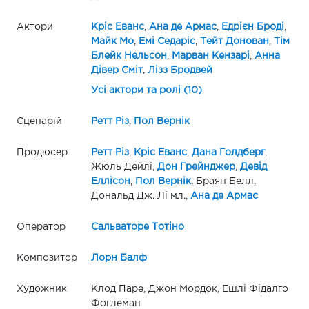
Актори
Кріс Еванс
,
Ана де Армас
,
Едрієн Броді
,
Майк Мо
,
Емі Седаріс
,
Тейт Донован
,
Тім
Блейк Нельсон
,
Марван Кензарі
,
Анна
Дівер Сміт
,
Лізз Бродвей
Усі актори та ролі (10)
Сценарій
Ретт Різ
,
Пол Вернік
Продюсер
Ретт Різ
,
Кріс Еванс
,
Дана Голдберг
,
Жюль Дейлі,
Дон Грейнджер
,
Девід
Еллісон
,
Пол Вернік
, Браян Белл,
Дональд Дж. Лі мл.,
Ана де Армас
Оператор
Сальваторе Тотіно
Композитор
Лорн Балф
Художник
Клод Паре, Джон Мордок, Ешлі Фідалго
Фоглеман