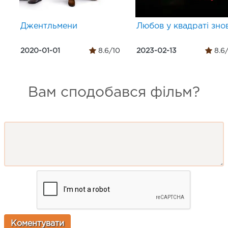
Джентльмени
Любов у квадраті зно
2020-01-01
8.6/10
2023-02-13
8.6
Вам сподобався фільм?