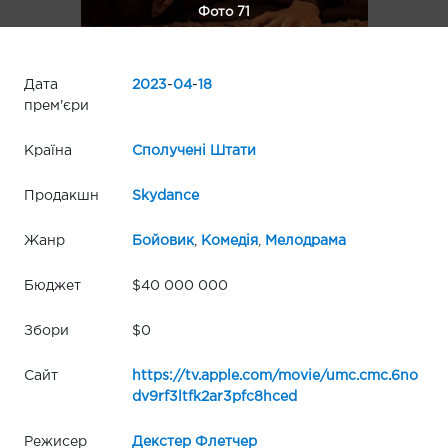
Фото 71
Дата
2023
-
04
-
18
прем'єри
Країна
Сполучені Штати
Продакшн
Skydance
Жанр
Бойовик
,
Комедія
,
Мелодрама
Бюджет
$40 000 000
Збори
$0
Сайт
https://tv.apple.com/movie/umc.cmc.6no
dv9rf3ltfk2ar3pfc8hced
Режисер
Декстер Флетчер