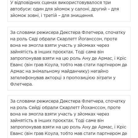
У відповідних сценах використовувалося три
автобуси: один для зйомок у салоні, другий – для
зйомок зовні, і третій – для знищення.
За словами режисера Декстера Флетчера, спочатку
на роль Седі обрали Скарлетт Йоганссон, проте
вона не змогла взяти участь у зйомках через
зайнятість в інших проєктах. Тоді саме він
запропонував взяти на цю роль Ану де Армас, і Кріс
Еванс (він грав Коула, тобто мав стати партнером де
Армас на знімальному майданчику) негайно
зателефонував акторці з пропозицією зіграти у
Флетчера.
За словами режисера Декстера Флетчера, спочатку
на роль Сейді обрали Скарлетт Йоханссон, проте
вона не змогла взяти участь у зйомках через
зайнятість в інших проєктах. Тоді саме він
запропонував взяти на цю роль Ану де Армас, і Кріс
Еванс (він грав Коула, тобто мав стати партнером де