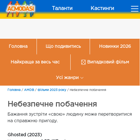
Таланти
Кастинги
Головна
Що подивитись
Новинки 2026
Найкраще за весь час
Випадковий фільм
Усі жанри
Головна
/
AMDB
/
Фільми 2023 року
/
Небезпечне побачення
Небезпечне побачення
Бажання зустріти «свою» людину може перетворитися
на справжню пригоду.
Ghosted (2023)