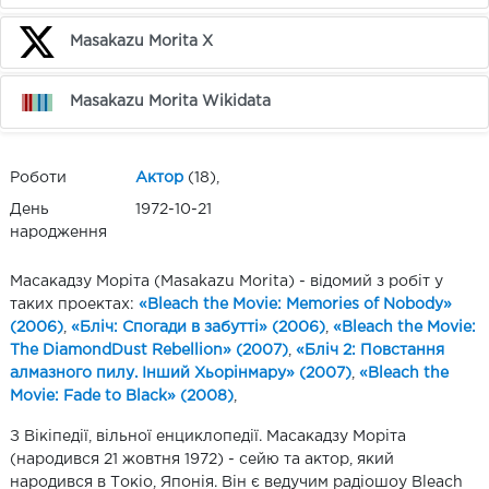
Masakazu Morita X
Masakazu Morita Wikidata
Роботи
Актор
(18),
День
1972-10-21
народження
Масакадзу Моріта (Masakazu Morita) - відомий з робіт у
таких проектах:
«Bleach the Movie: Memories of Nobody»
(2006)
,
«Бліч: Спогади в забутті» (2006)
,
«Bleach the Movie:
The DiamondDust Rebellion» (2007)
,
«Бліч 2: Повстання
алмазного пилу. Інший Хьорінмару» (2007)
,
«Bleach the
Movie: Fade to Black» (2008)
,
​З Вікіпедії, вільної енциклопедії. Масакадзу Моріта
(народився 21 жовтня 1972) - сейю та актор, який
народився в Токіо, Японія. Він є ведучим радіошоу Bleach