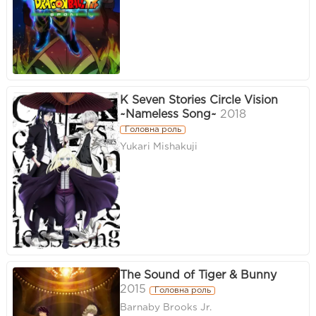
K Seven Stories Circle Vision
~Nameless Song~
2018
Головна роль
Yukari Mishakuji
The Sound of Tiger & Bunny
2015
Головна роль
Barnaby Brooks Jr.