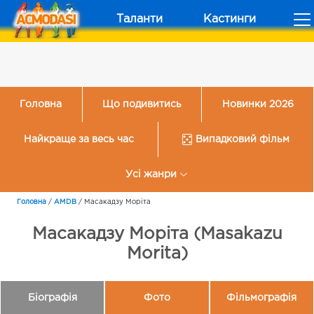
Таланти
Кастинги
Головна
Що подивитись
Новинки 2026
Найкраще за весь час
Випадковий фільм
Усі жанри
Головна
/
AMDB
/
Масакадзу Моріта
Масакадзу Моріта (Masakazu
Morita)
Біографія
Фото
Фільмографія