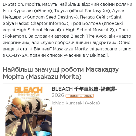
B-Station. Моріта, мабуть, найбільш відомий своїми ролями
Ічіго Куросакі («Бліч»), Тідуса («Final Fantasy X»), Ауеля
Нейдера («Gundam Seed Destiny»), Пегаса Сейї («Saint
Seiya Hades: Chapter Inferno»), Троя Болтона (японські
версії High School Musical). і High School Musical 2), і Chili
(Pokémon). За словами автора Bleach Тіте Кубо, він «надто
енергійний», але «дуже доброзичливий і відкритий». Опис
вище зі статті Вікіпедії Masakazu Morita, ліцензована згідно
з CC-BY-SA, повний список учасників у Вікіпедії.
Найбільш значущі роботи Масакадзу
Моріта (Masakazu Morita)
BLEACH 千年血戦篇-禍進譚-
2026
Головна роль
Ichigo Kurosaki (voice)