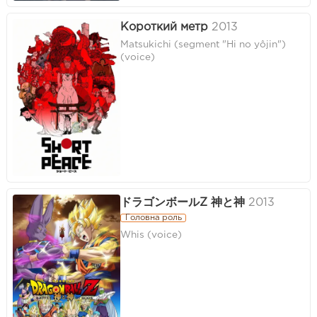
Короткий метр
2013
Matsukichi (segment "Hi no yôjin")
(voice)
ドラゴンボールZ 神と神
2013
Головна роль
Whis (voice)