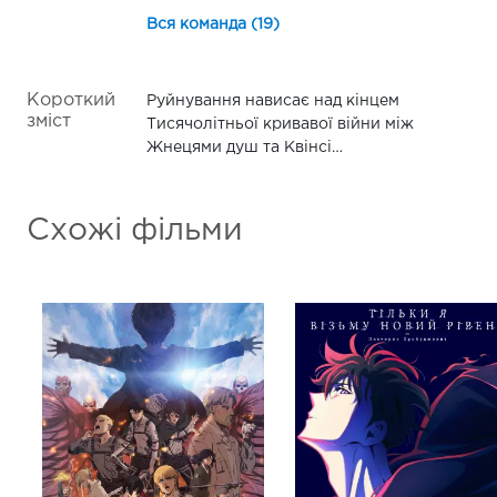
Вся команда (19)
Короткий
Руйнування нависає над кінцем
зміст
Тисячолітньої кривавої війни між
Жнецями душ та Квінсі…
Схожі фільми