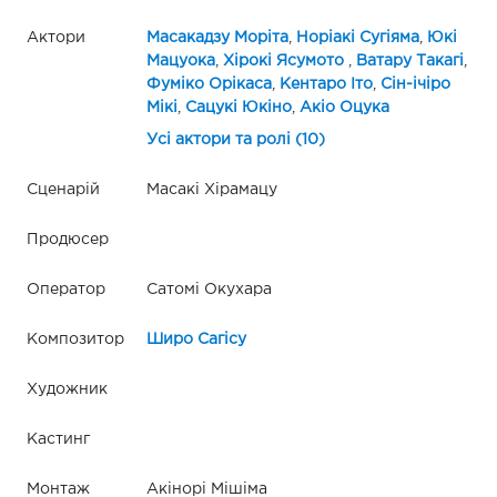
Актори
Масакадзу Моріта
,
Норіакі Сугіяма
,
Юкі
Мацуока
,
Хірокі Ясумото
,
Ватару Такагі
,
Фуміко Орікаса
,
Кентаро Іто
,
Сін-ічіро
Мікі
,
Сацукі Юкіно
,
Акіо Оцука
Усі актори та ролі (10)
Сценарій
Масакі Хірамацу
Продюсер
Оператор
Сатомі Окухара
Композитор
Широ Сагісу
Художник
Кастинг
Монтаж
Акiнорi Мiшiма