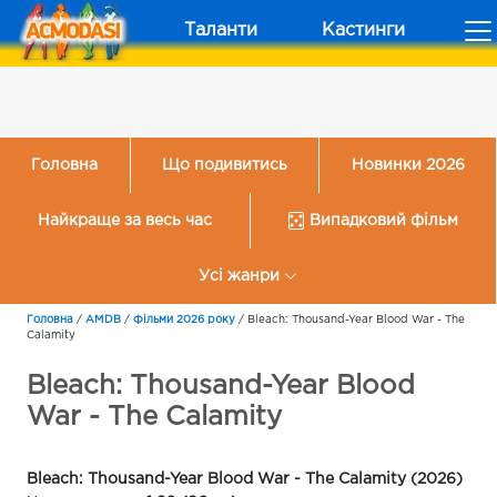
Таланти
Кастинги
Головна
Що подивитись
Новинки 2026
Найкраще за весь час
Випадковий фільм
Усі жанри
Головна
/
AMDB
/
Фільми 2026 року
/
Bleach: Thousand-Year Blood War - The
Calamity
Bleach: Thousand-Year Blood
War - The Calamity
Bleach: Thousand-Year Blood War - The Calamity (2026)