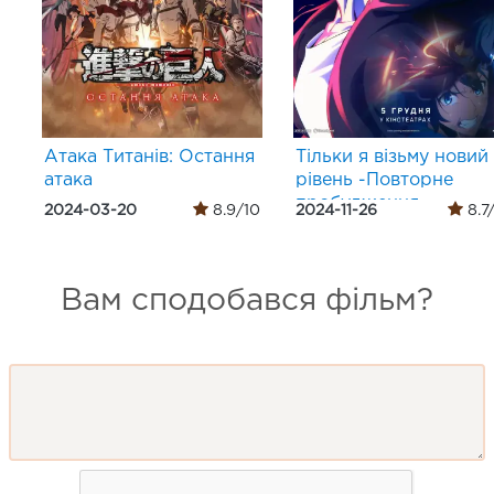
Атака Титанів: Остання
Тільки я візьму новий
атака
рівень -Повторне
пробудження-
2024-03-20
8.9/10
2024-11-26
8.7
Вам сподобався фільм?