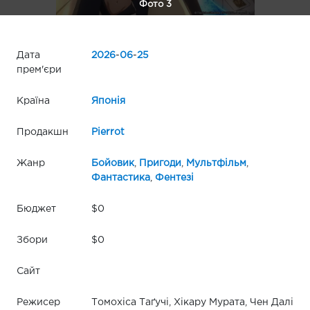
Фото 3
Дата
2026
-
06
-
25
прем'єри
Країна
Японія
Продакшн
Pierrot
Жанр
Бойовик
,
Пригоди
,
Мультфільм
,
Фантастика
,
Фентезі
Бюджет
$0
Збори
$0
Сайт
Режисер
Томохіса Таґучі, Хікару Мурата, Чен Далі