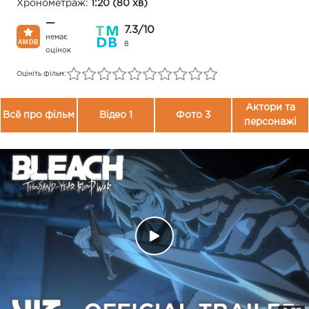
Хронометраж:
1:20 (80 хв)
—
7.3/10
немає
8
оцінок
Оцініть фільм:
Актори та
Всё про фільм
Відео 1
Фото 3
персонажі