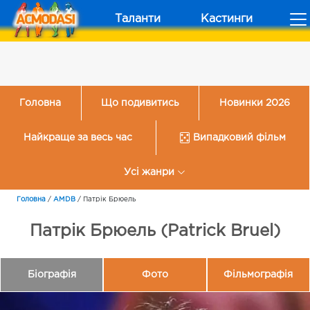
Таланти
Кастинги
Головна
Що подивитись
Новинки 2026
Найкраще за весь час
Випадковий фільм
Усі жанри
Головна
/
AMDB
/
Патрік Брюель
Патрік Брюель (Patrick Bruel)
Біографія
Фото
Фільмографія