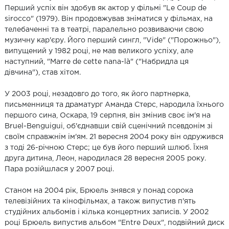
Перший успіх він здобув як актор у фільмі "Le Coup de
sirocco" (1979). Він продовжував зніматися у фільмах, на
телебаченні та в театрі, паралельно розвиваючи свою
музичну кар'єру. Його перший сингл, "Vide" ("Порожньо"),
випущений у 1982 році, не мав великого успіху, але
наступний, "Marre de cette nana-là" ("Набридла ця
дівчина"), став хітом.
У 2003 році, незадовго до того, як його партнерка,
письменниця та драматург Аманда Стерс, народила їхнього
першого сина, Оскара, 19 серпня, він змінив своє ім'я на
Bruel-Benguigui, об'єднавши свій сценічний псевдонім зі
своїм справжнім ім'ям. 21 вересня 2004 року він одружився
з тоді 26-річною Стерс; це був його перший шлюб. Їхня
друга дитина, Леон, народилася 28 вересня 2005 року.
Пара розійшлася у 2007 році.
Станом на 2004 рік, Брюель знявся у понад сорока
телевізійних та кінофільмах, а також випустив п'ять
студійних альбомів і кілька концертних записів. У 2002
році Брюель випустив альбом "Entre Deux", подвійний диск