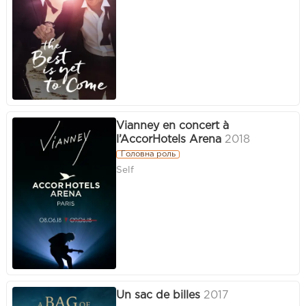
Vianney en concert à
l’AccorHotels Arena
2018
Головна роль
Self
Un sac de billes
2017