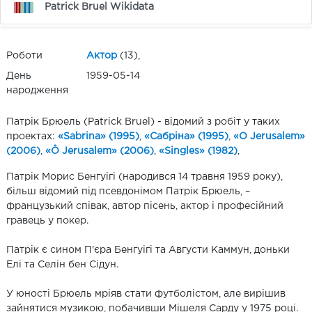
Patrick Bruel Wikidata
Роботи
Актор
(13),
День
1959-05-14
народження
Патрік Брюель (Patrick Bruel) - відомий з робіт у таких
проектах:
«Sabrina» (1995)
,
«Сабріна» (1995)
,
«O Jerusalem»
(2006)
,
«Ô Jerusalem» (2006)
,
«Singles» (1982)
,
Патрік Морис Бенгуігі (народився 14 травня 1959 року),
більш відомий під псевдонімом Патрік Брюель, –
французький співак, автор пісень, актор і професійний
гравець у покер.
Патрік є сином П'єра Бенгуігі та Августи Каммун, доньки
Елі та Селін бен Сідун.
У юності Брюель мріяв стати футболістом, але вирішив
зайнятися музикою, побачивши Мішеля Сарду у 1975 році.