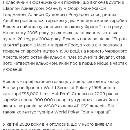
з класичними французькими піснями, що включав дуети з
Шарлем Азнавуром, Жан-Луїм Обер, Жан-Жаком
Голдманом, Аланом Сушоном і Ренуаром, серед інших.
Альбом розійшовся тиражем у два мільйони копій і зробив
Брюеля найоплачуванішим співаком у Франції того року.
На початку 2005 року, у відповідь на південноазіатське
цунамі 26 грудня 2004 року, Брюель написав пісню "Et puis
la terre" разом з Марі-Флоренс Грос, з якою він розпочав
тривале співробітництво у 1998 році, на користь Червоного
Хреста. Його останній альбом, "Des souvenirs devant", став
його четвертим альбомом, який посів перше місце в чартах
у Франції.
Брюель – професійний гравець у покер світового класу.
Він виграв браслет World Series of Poker у 1998 році в
категорії "$5,000 Limit Hold'em". Станом на 2009 рік він
заробив понад 900 000 доларів у турнірах, з яких його
десять виграшів на WSOP склали 411 659 доларів. Він
також коментує турніри World Poker Tour у Франції.
У квітні 2020 року він оголосив, що у нього виявили