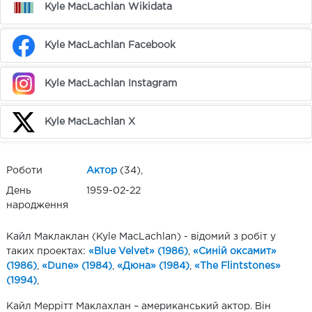
Kyle MacLachlan Wikidata
Kyle MacLachlan Facebook
Kyle MacLachlan Instagram
Kyle MacLachlan X
Роботи
Актор
(34),
День
1959-02-22
народження
Кайл Маклаклан (Kyle MacLachlan) - відомий з робіт у
таких проектах:
«Blue Velvet» (1986)
,
«Синій оксамит»
(1986)
,
«Dune» (1984)
,
«Дюна» (1984)
,
«The Flintstones»
(1994)
,
Кайл Меррітт Маклахлан – американський актор. Він