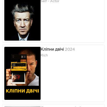
Self - Actor
Кліпни двічі
2024
Rich