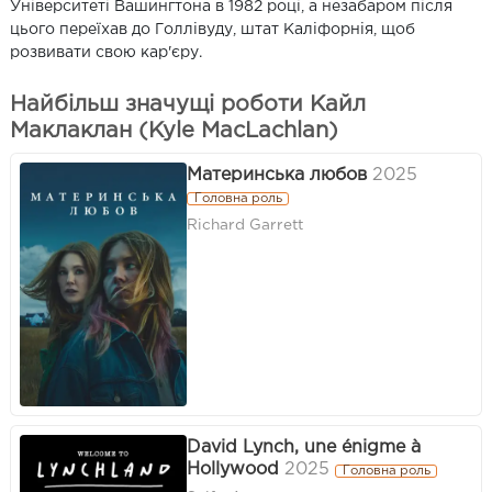
Університеті Вашингтона в 1982 році, а незабаром після
цього переїхав до Голлівуду, штат Каліфорнія, щоб
розвивати свою кар'єру.
Найбільш значущі роботи Кайл
Маклаклан (Kyle MacLachlan)
Материнська любов
2025
Головна роль
Richard Garrett
David Lynch, une énigme à
Hollywood
2025
Головна роль