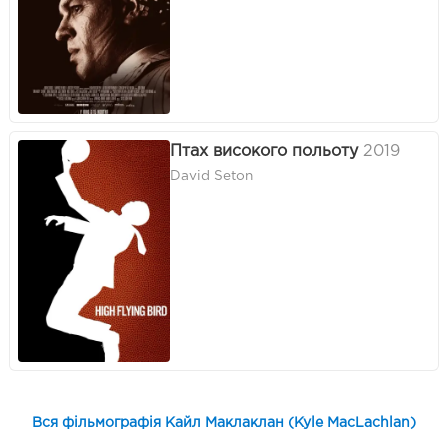
Птах високого польоту
2019
David Seton
Вся фільмографія Кайл Маклаклан (Kyle MacLachlan)