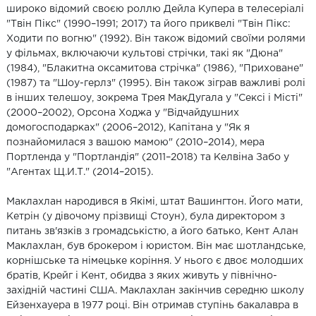
широко відомий своєю роллю Дейла Купера в телесеріалі
"Твін Пікс" (1990–1991; 2017) та його приквелі "Твін Пікс:
Ходити по вогню" (1992). Він також відомий своїми ролями
у фільмах, включаючи культові стрічки, такі як "Дюна"
(1984), "Блакитна оксамитова стрічка" (1986), "Приховане"
(1987) та "Шоу-герлз" (1995). Він також зіграв важливі ролі
в інших телешоу, зокрема Трея МакДугала у "Сексі і Місті"
(2000–2002), Орсона Ходжа у "Відчайдушних
домогосподарках" (2006–2012), Капітана у "Як я
познайомилася з вашою мамою" (2010–2014), мера
Портленда у "Портландія" (2011–2018) та Келвіна Забо у
"Агентах Щ.И.Т." (2014–2015).
Маклахлан народився в Якімі, штат Вашингтон. Його мати,
Кетрін (у дівочому прізвищі Стоун), була директором з
питань зв'язків з громадськістю, а його батько, Кент Алан
Маклахлан, був брокером і юристом. Він має шотландське,
корнішське та німецьке коріння. У нього є двоє молодших
братів, Крейг і Кент, обидва з яких живуть у північно-
західній частині США. Маклахлан закінчив середню школу
Ейзенхауера в 1977 році. Він отримав ступінь бакалавра в