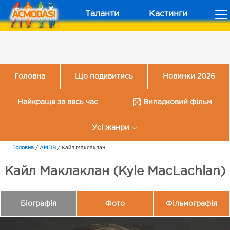
Таланти
Кастинги
Головна
Що подивитись
Новинки 2026
Найкраще за весь час
Випадковий фільм
Усі жанри
Головна
/
AMDB
/
Кайл Маклаклан
Кайл Маклаклан (Kyle MacLachlan)
Біографія
Фото
Фільмографія