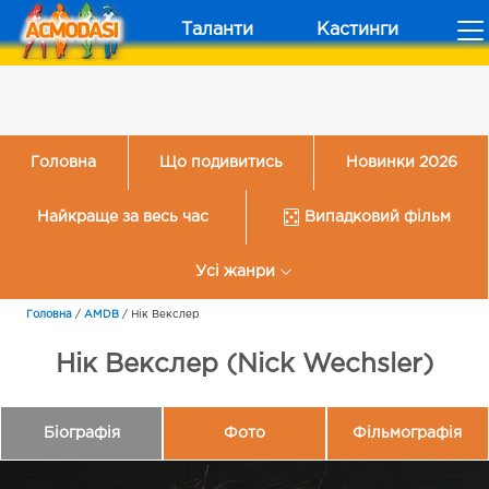
Таланти
Кастинги
Головна
Що подивитись
Новинки 2026
Найкраще за весь час
Випадковий фільм
Усі жанри
Головна
/
AMDB
/
Нік Векслер
Нік Векслер (Nick Wechsler)
Біографія
Фото
Фільмографія