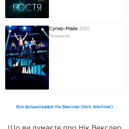
Супер-Майк
2012
Продюсер
Вся фільмографія Нік Векслер (Nick Wechsler)
Що ви думаєте про Нік Векслер