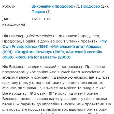
Роботи
Виконавчий продюсер
(7),
Продюсер
(27),
Подяки
(1),
День
1949-10-19
народження
Нік Векслер (Nick Wechsler) - Виконавчий продюсер,
Продюсер, Подяки відомий з робіт у таких проектах:
«My
Own Private Idaho» (1991)
,
«Мій власний штат Айдахо»
(1991)
,
«Drugstore Cowboy» (1989)
,
«Аптечний ковбой»
(1989)
,
«Requiem for a Dream» (2000)
,
Нік Вехслер – американський кінопродюсер. Працюючи
продюсером у компаніях Addis Wechsler & Associates, а
згодом у власній компанії під власною назвою, він відіграв
важливу роль у створенні таких успішних незалежних
фільмів, як "Гравець", "Реквієм за мрією" та "Magic Mike".
Він народився 19 жовтня 1949 року під ім'ям Норман
Вехслер і розпочав свою кар'єру як юрист у сфері розваг,
перш ніж перейти до управління музичними проектами. На
цій посаді він представляв багатьох відомих поп- та рок-