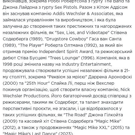
виконавців, зокрема Роббі Робертсона з гурту The Band та
Джона Лайдона з гурту Sex Pistols. Разом з Кітом Аддісом
він заснував компанію Addis Wechsler & Associates, яка
займалася управлінням та виробництвом, і яка була
залучена до створення таких престижних та нагороджених
незалежних фільмів, як "Sex, Lies, and Videotape" Стівена
Содерберга (1989), "Drugstore Cowboy" Гаса ван Санта
(1989), "The Player" Роберта Олтмана (1992), за який він
отримав премію Independent Spirit Award, та режисерський
дебют Стіва Бусцемі "Trees Lounge" (1996). Компанія, яка в
1998 році змінила назву на Industry Entertainment,
продовжувала створювати успішні незалежні фільми в 21-
му столітті, зокрема "Реквієм за мрією" Даррена Аронофскі
(2000) та "25th Hour" Спайка Лі, перш ніж Вехслер
покинув організацію, щоб створити власну компанію, Nick
Wechsler Productions. Його багаторічний досвід співпраці з
режисерами, такими як Содерберг, та талант знаходити
перспективні проєкти, не згасали, і це відобразилося у
таких успішних фільмах, як "The Road" Джона Гілкойта
(2009) та касовий хіт Стівена Содерберга "Magic Mike"
(2012), а також у продовженнях "Magic Mike XXL" (2015) та
"Magic Mike's Last Dance" (2023).