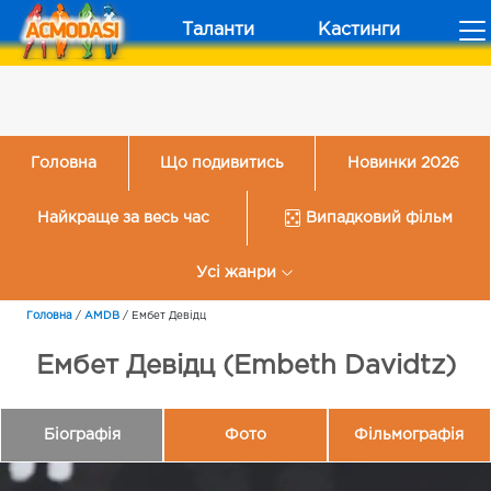
Таланти
Кастинги
Головна
Що подивитись
Новинки 2026
Найкраще за весь час
Випадковий фільм
Усі жанри
Головна
/
AMDB
/
Ембет Девідц
Ембет Девідц (Embeth Davidtz)
Біографія
Фото
Фільмографія