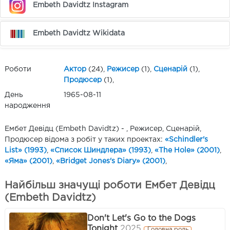
Embeth Davidtz Instagram
Embeth Davidtz Wikidata
Роботи
Актор
(24),
Режисер
(1),
Сценарій
(1),
Продюсер
(1),
День
1965-08-11
народження
Ембет Девідц (Embeth Davidtz) - , Режисер, Сценарій,
Продюсер відома з робіт у таких проектах:
«Schindler's
List» (1993)
,
«Список Шиндлера» (1993)
,
«The Hole» (2001)
,
«Яма» (2001)
,
«Bridget Jones's Diary» (2001)
,
Найбільш значущі роботи Ембет Девідц
(Embeth Davidtz)
Don't Let's Go to the Dogs
Tonight
2025
Головна роль