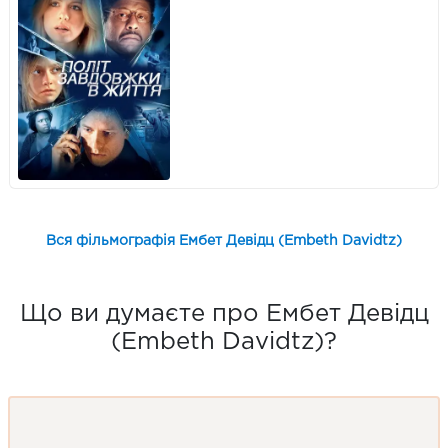
Вся фільмографія Ембет Девідц (Embeth Davidtz)
Що ви думаєте про Ембет Девідц
(Embeth Davidtz)?